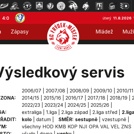
4:0
úterý
11.8.2026
a
Zápasy
Mládež
Muži
Výsledkový servis
2006/07
|
2007/08
|
2008/09
|
2009/10
|
2010/11
EZONA:
2014/15
|
2015/16
|
2016/17
|
2017/18
|
2018/19
|
2022/23
|
2023/24
|
2024/25
|
2025/26
|
GA:
extraliga
|
1.liga
|
2.liga západ
|
2.liga střed
|
2.lig
ŘADIT:
kolo
|
datum
|
SMĚR:
sestupně
|
vzestupně
|
ÝM:
všechny
HOD
KMB
KOP
NJI
OPA
VAL
VEL
ZNS
STO:
všude
|
doma
|
venku
|