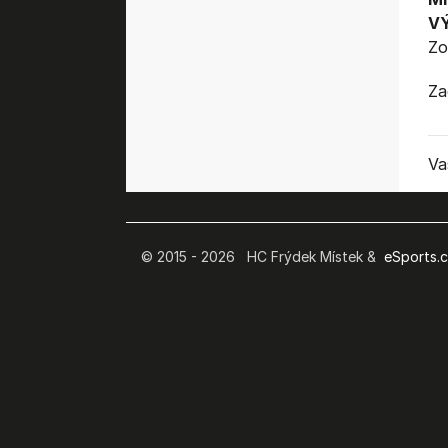
V
Zo
Za
Va
© 2015 - 2026 HC Frýdek Místek &
eSports.cz