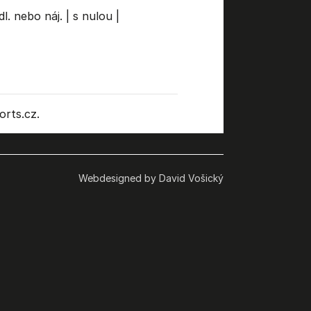
dl. nebo náj.
|
s nulou
|
rts.cz.
Webdesigned by David Vošický