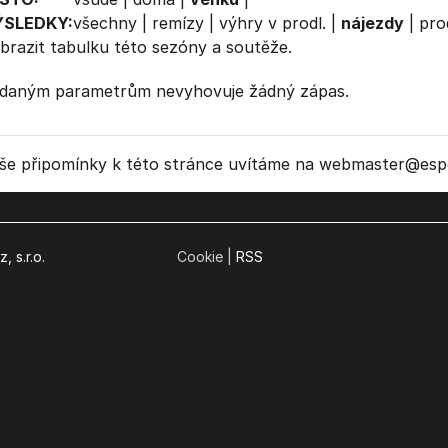
ÝSLEDKY:
všechny
|
remízy
|
výhry v prodl.
|
nájezdy
|
pro
brazit
tabulku
této sezóny a soutěže.
daným parametrům nevyhovuje žádný zápas.
še připomínky k této stránce uvítáme na webmaster
@espo
, s.r.o.
Cookie |
RSS