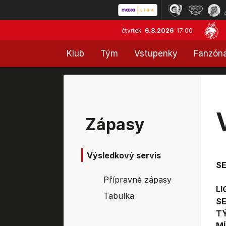
čtvrtek
6.8.2026
17:00
Klub
Tým
Vstupenky
Fanzón
Zápasy
Výsledkový servis
S
Přípravné zápasy
LI
Tabulka
SE
T
MÍ