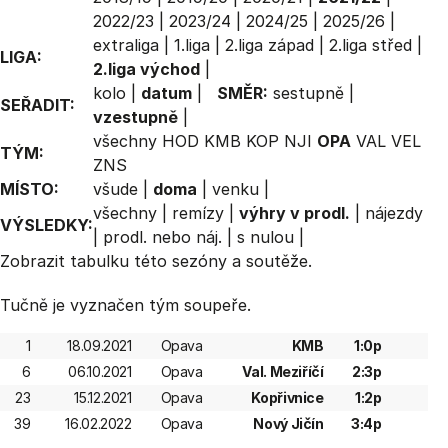
2022/23
|
2023/24
|
2024/25
|
2025/26
|
extraliga
|
1.liga
|
2.liga západ
|
2.liga střed
|
LIGA:
2.liga východ
|
kolo
|
datum
|
SMĚR:
sestupně
|
SEŘADIT:
vzestupně
|
všechny
HOD
KMB
KOP
NJI
OPA
VAL
VEL
TÝM:
ZNS
MÍSTO:
všude
|
doma
|
venku
|
všechny
|
remízy
|
výhry v prodl.
|
nájezdy
VÝSLEDKY:
|
prodl. nebo náj.
|
s nulou
|
Zobrazit
tabulku
této sezóny a soutěže.
Tučně je vyznačen tým soupeře.
1
18.09.2021
Opava
KMB
1:0p
6
06.10.2021
Opava
Val. Meziříčí
2:3p
23
15.12.2021
Opava
Kopřivnice
1:2p
39
16.02.2022
Opava
Nový Jičín
3:4p