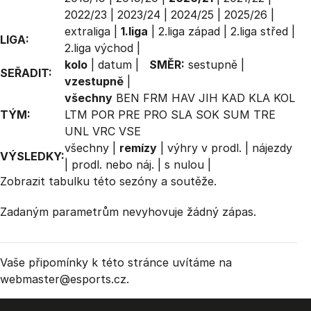
2022/23
|
2023/24
|
2024/25
|
2025/26
|
extraliga
|
1.liga
|
2.liga západ
|
2.liga střed
|
LIGA:
2.liga východ
|
kolo
|
datum
|
SMĚR:
sestupně
|
SEŘADIT:
vzestupně
|
všechny
BEN
FRM
HAV
JIH
KAD
KLA
KOL
TÝM:
LTM
POR
PRE
PRO
SLA
SOK
SUM
TRE
UNL
VRC
VSE
všechny
|
remízy
|
výhry v prodl.
|
nájezdy
VÝSLEDKY:
|
prodl. nebo náj.
|
s nulou
|
Zobrazit
tabulku
této sezóny a soutěže.
Zadaným parametrům nevyhovuje žádný zápas.
Vaše připomínky k této stránce uvítáme na
webmaster
@esports.cz.