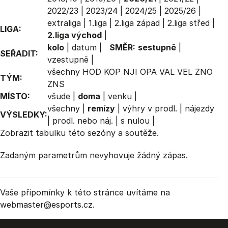
2022/23
|
2023/24
|
2024/25
|
2025/26
|
extraliga
|
1.liga
|
2.liga západ
|
2.liga střed
|
LIGA:
2.liga východ
|
kolo
|
datum
|
SMĚR:
sestupně
|
SEŘADIT:
vzestupně
|
všechny
HOD
KOP
NJI
OPA
VAL
VEL
ZNO
TÝM:
ZNS
MÍSTO:
všude
|
doma
|
venku
|
všechny
|
remízy
|
výhry v prodl.
|
nájezdy
VÝSLEDKY:
|
prodl. nebo náj.
|
s nulou
|
Zobrazit
tabulku
této sezóny a soutěže.
Zadaným parametrům nevyhovuje žádný zápas.
Vaše připomínky k této stránce uvítáme na
webmaster
@esports.cz.