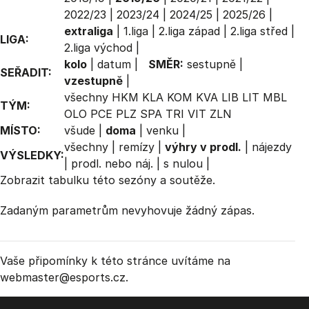
2022/23
|
2023/24
|
2024/25
|
2025/26
|
extraliga
|
1.liga
|
2.liga západ
|
2.liga střed
|
LIGA:
2.liga východ
|
kolo
|
datum
|
SMĚR:
sestupně
|
SEŘADIT:
vzestupně
|
všechny
HKM
KLA
KOM
KVA
LIB
LIT
MBL
TÝM:
OLO
PCE
PLZ
SPA
TRI
VIT
ZLN
MÍSTO:
všude
|
doma
|
venku
|
všechny
|
remízy
|
výhry v prodl.
|
nájezdy
VÝSLEDKY:
|
prodl. nebo náj.
|
s nulou
|
Zobrazit
tabulku
této sezóny a soutěže.
Zadaným parametrům nevyhovuje žádný zápas.
Vaše připomínky k této stránce uvítáme na
webmaster
@esports.cz.