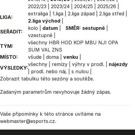
2022/23
|
2023/24
|
2024/25
|
2025/26
|
extraliga
|
1.liga
|
2.liga západ
|
2.liga střed
|
LIGA:
2.liga východ
|
kolo
|
datum
|
SMĚR:
sestupně
|
SEŘADIT:
vzestupně
|
všechny
HBR
HOD
KOP
MBU
NJI
OPA
TÝM:
SUM
VAL
ZNS
MÍSTO:
všude
|
doma
|
venku
|
všechny
|
remízy
|
výhry v prodl.
|
nájezdy
VÝSLEDKY:
|
prodl. nebo náj.
|
s nulou
|
Zobrazit
tabulku
této sezóny a soutěže.
Zadaným parametrům nevyhovuje žádný zápas.
Vaše připomínky k této stránce uvítáme na
webmaster
@esports.cz.