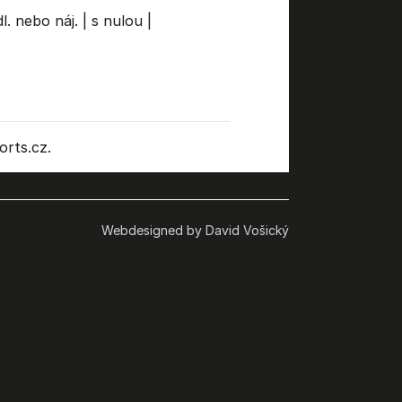
l. nebo náj.
|
s nulou
|
rts.cz.
Webdesigned by David Vošický