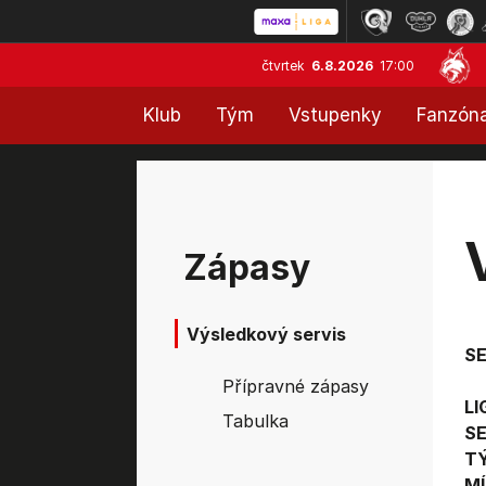
čtvrtek
6.8.2026
17:00
Klub
Tým
Vstupenky
Fanzón
Zápasy
Výsledkový servis
S
Přípravné zápasy
LI
Tabulka
SE
T
MÍ