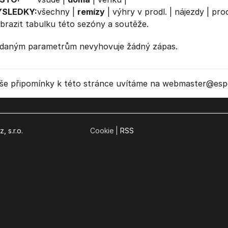
ÝSLEDKY:
všechny
|
remízy
|
výhry v prodl.
|
nájezdy
|
prod
brazit
tabulku
této sezóny a soutěže.
daným parametrům nevyhovuje žádný zápas.
še připomínky k této stránce uvítáme na webmaster
@espo
, s.r.o.
Cookie |
RSS