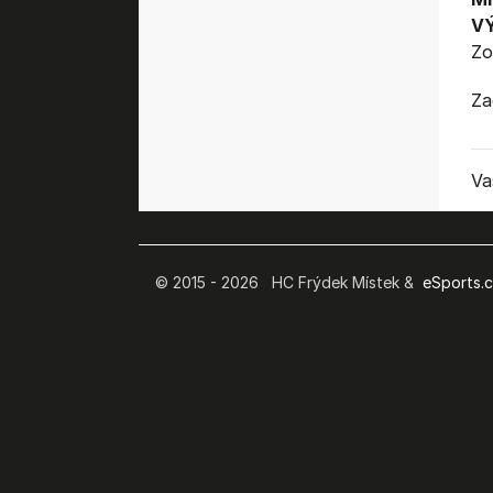
V
Zo
Za
Va
© 2015 - 2026 HC Frýdek Místek &
eSports.cz