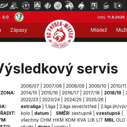
4:0
úterý
11.8.2026
a
Zápasy
Mládež
Muži
Výsledkový servis
2006/07
|
2007/08
|
2008/09
|
2009/10
|
2010/11
EZONA:
2014/15
|
2015/16
|
2016/17
|
2017/18
|
2018/19
|
2022/23
|
2023/24
|
2024/25
|
2025/26
|
GA:
extraliga
|
1.liga
|
2.liga sever/střed
|
2.liga jih/vý
ŘADIT:
kolo
|
datum
|
SMĚR:
sestupně
|
vzestupně
|
ÝM:
všechny
CHM
HKM
KOM
KVA
LIB
LIT
MBL
OLO
STO:
všude
|
doma
|
venku
|