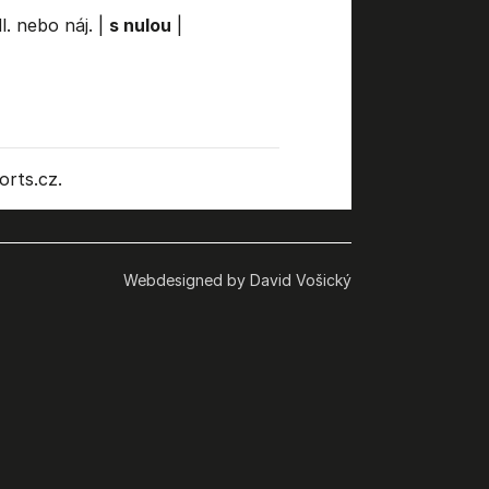
l. nebo náj.
|
s nulou
|
rts.cz.
Webdesigned by David Vošický