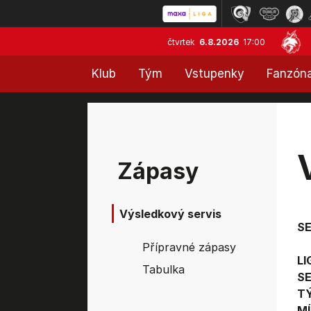
čtvrtek
6.8.2026
17:00
Klub
Tým
Vstupenky
Fanzón
Zápasy
Výsledkový servis
S
Přípravné zápasy
LI
Tabulka
SE
T
MÍ