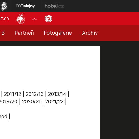
-:-
17:00
 B
Partneři
Fotogalerie
Archiv
|
2011/12
|
2012/13
|
2013/14
|
2019/20
|
2020/21
|
2021/22
|
chod
|