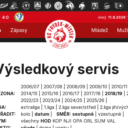
4:0
úterý
11.8.2026
a
Zápasy
Mládež
Muži
Výsledkový servis
2006/07
|
2007/08
|
2008/09
|
2009/10
|
2010/11
EZONA:
2014/15
|
2015/16
|
2016/17
|
2017/18
|
2018/19
|
2022/23
|
2023/24
|
2024/25
|
2025/26
|
GA:
extraliga
|
1.liga
|
2.liga sever/střed
|
2.liga jih/vý
ŘADIT:
kolo
|
datum
|
SMĚR:
sestupně
|
vzestupně
|
ÝM:
všechny
HOD
KOP
NJI
OPA
ORL
SUM
VAL
STO:
všude
|
doma
|
venku
|