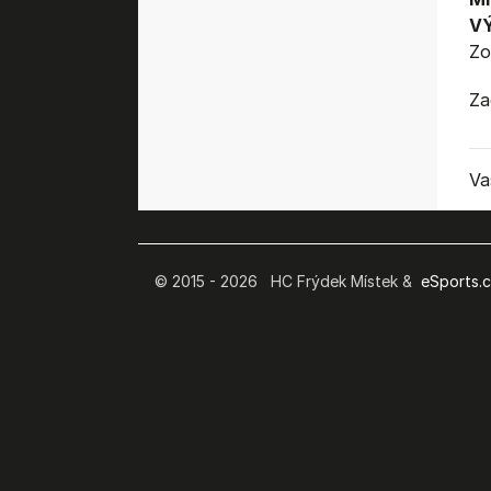
V
Zo
Za
Va
© 2015 - 2026 HC Frýdek Místek &
eSports.cz