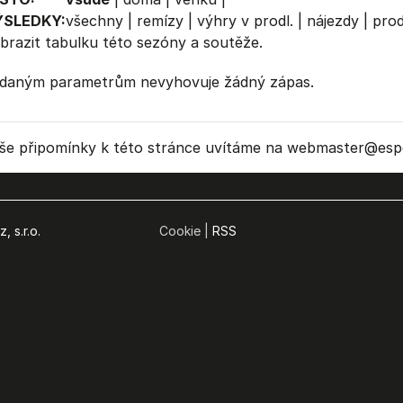
ÝSLEDKY:
všechny
|
remízy
|
výhry v prodl.
|
nájezdy
|
prod
brazit
tabulku
této sezóny a soutěže.
daným parametrům nevyhovuje žádný zápas.
še připomínky k této stránce uvítáme na webmaster
@espo
, s.r.o.
Cookie |
RSS