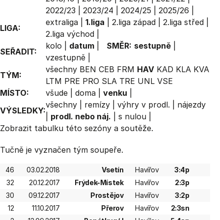
2022/23
|
2023/24
|
2024/25
|
2025/26
|
extraliga
|
1.liga
|
2.liga západ
|
2.liga střed
|
LIGA:
2.liga východ
|
kolo
|
datum
|
SMĚR:
sestupně
|
SEŘADIT:
vzestupně
|
všechny
BEN
CEB
FRM
HAV
KAD
KLA
KVA
TÝM:
LTM
PRE
PRO
SLA
TRE
UNL
VSE
MÍSTO:
všude
|
doma
|
venku
|
všechny
|
remízy
|
výhry v prodl.
|
nájezdy
VÝSLEDKY:
|
prodl. nebo náj.
|
s nulou
|
Zobrazit
tabulku
této sezóny a soutěže.
Tučně je vyznačen tým soupeře.
46
03.02.2018
Vsetín
Havířov
3:4p
32
20.12.2017
Frýdek-Místek
Havířov
2:3p
30
09.12.2017
Prostějov
Havířov
3:2p
12
11.10.2017
Přerov
Havířov
2:3sn