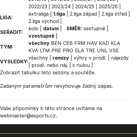
2022/23
|
2023/24
|
2024/25
|
2025/26
|
extraliga
|
1.liga
|
2.liga západ
|
2.liga střed
|
LIGA:
2.liga východ
|
kolo
|
datum
|
SMĚR:
sestupně
|
SEŘADIT:
vzestupně
|
všechny
BEN
CEB
FRM
HAV
KAD
KLA
TÝM:
KVA
LTM
PRE
PRO
SLA
TRE
UNL
VSE
všechny
|
remízy
|
výhry v prodl.
|
nájezdy
VÝSLEDKY:
|
prodl. nebo náj.
|
s nulou
|
Zobrazit
tabulku
této sezóny a soutěže.
Zadaným parametrům nevyhovuje žádný zápas.
Vaše připomínky k této stránce uvítáme na
webmaster
@esports.cz.