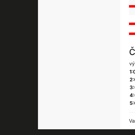
Č
vý
1:
2:
3:
4:
5:
Va