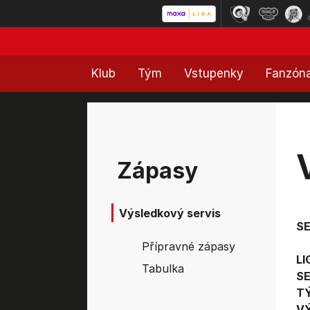
Klub
Tým
Vstupenky
Fanzón
Zápasy
Výsledkový servis
S
Přípravné zápasy
LI
Tabulka
SE
T
V