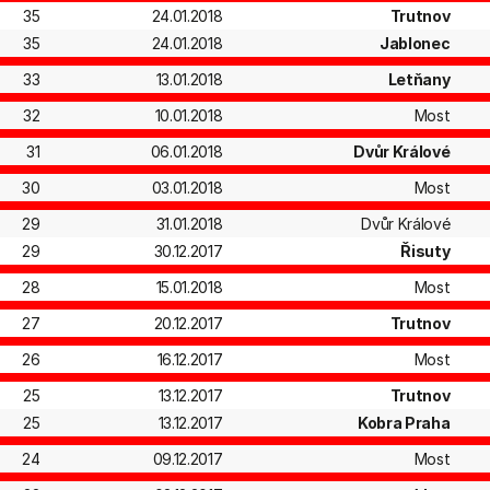
35
24.01.2018
Trutnov
35
24.01.2018
Jablonec
33
13.01.2018
Letňany
32
10.01.2018
Most
31
06.01.2018
Dvůr Králové
30
03.01.2018
Most
29
31.01.2018
Dvůr Králové
29
30.12.2017
Řisuty
28
15.01.2018
Most
27
20.12.2017
Trutnov
26
16.12.2017
Most
25
13.12.2017
Trutnov
25
13.12.2017
Kobra Praha
24
09.12.2017
Most