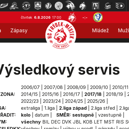
-:-
čtvrtek
6.8.2026
17:00
a
Zápasy
Mládež
Muži
Výsledkový servis
2006/07
|
2007/08
|
2008/09
|
2009/10
|
2010/11
EZONA:
2014/15
|
2015/16
|
2016/17
|
2017/18
|
2018/19
|
2022/23
|
2023/24
|
2024/25
|
2025/26
|
GA:
extraliga
|
1.liga
|
2.liga západ
|
2.liga střed
|
2.li
ŘADIT:
kolo
|
datum
|
SMĚR:
sestupně
|
vzestupně
|
ÝM:
všechny
BIL
DEC
DVK
JBL
KOB
LET
MST
RIS
S
ÝSLEDKY:
všechny
|
remízy
|
výhry v prodl.
|
nájezdy
|
prod