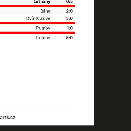
Letňany
0:5
Bílina
2:0
Dvůr Králové
5:0
Trutnov
1:0
Trutnov
5:0
rts.cz.