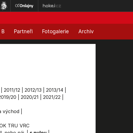
 B
Partneři
Fotogalerie
Archiv
|
2011/12
|
2012/13
|
2013/14
|
2019/20
|
2020/21
|
2021/22
|
ga východ
|
OK
TRU
VRC
l. nebo náj.
|
s nulou
|