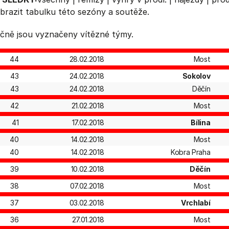
brazit
tabulku
této sezóny a soutěže.
čně jsou vyznačeny vítězné týmy.
44
28.02.2018
Most
43
24.02.2018
Sokolov
43
24.02.2018
Děčín
42
21.02.2018
Most
41
17.02.2018
Bílina
40
14.02.2018
Most
40
14.02.2018
Kobra Praha
39
10.02.2018
Děčín
38
07.02.2018
Most
37
03.02.2018
Vrchlabí
36
27.01.2018
Most