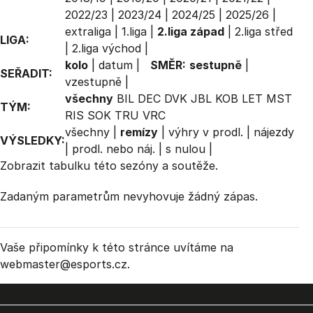
2022/23
|
2023/24
|
2024/25
|
2025/26
|
extraliga
|
1.liga
|
2.liga západ
|
2.liga střed
LIGA:
|
2.liga východ
|
kolo
|
datum
|
SMĚR:
sestupně
|
SEŘADIT:
vzestupně
|
všechny
BIL
DEC
DVK
JBL
KOB
LET
MST
TÝM:
RIS
SOK
TRU
VRC
všechny
|
remízy
|
výhry v prodl.
|
nájezdy
VÝSLEDKY:
|
prodl. nebo náj.
|
s nulou
|
Zobrazit
tabulku
této sezóny a soutěže.
Zadaným parametrům nevyhovuje žádný zápas.
Vaše připomínky k této stránce uvítáme na
webmaster
@esports.cz.