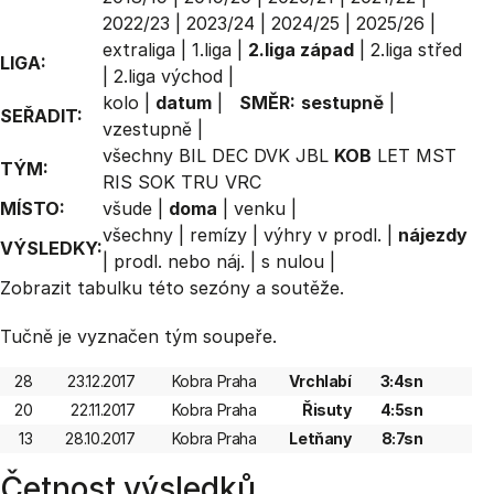
2022/23
|
2023/24
|
2024/25
|
2025/26
|
extraliga
|
1.liga
|
2.liga západ
|
2.liga střed
LIGA:
|
2.liga východ
|
kolo
|
datum
|
SMĚR:
sestupně
|
SEŘADIT:
vzestupně
|
všechny
BIL
DEC
DVK
JBL
KOB
LET
MST
TÝM:
RIS
SOK
TRU
VRC
MÍSTO:
všude
|
doma
|
venku
|
všechny
|
remízy
|
výhry v prodl.
|
nájezdy
VÝSLEDKY:
|
prodl. nebo náj.
|
s nulou
|
Zobrazit
tabulku
této sezóny a soutěže.
Tučně je vyznačen tým soupeře.
28
23.12.2017
Kobra Praha
Vrchlabí
3:4sn
20
22.11.2017
Kobra Praha
Řisuty
4:5sn
13
28.10.2017
Kobra Praha
Letňany
8:7sn
Četnost výsledků