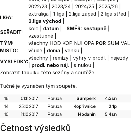
2022/23
|
2023/24
|
2024/25
|
2025/26
|
extraliga
|
1.liga
|
2.liga západ
|
2.liga střed
|
LIGA:
2.liga východ
|
kolo
|
datum
|
SMĚR:
sestupně
|
SEŘADIT:
vzestupně
|
TÝM:
všechny
HOD
KOP
NJI
OPA
POR
SUM
VAL
MÍSTO:
všude
|
doma
|
venku
|
všechny
|
remízy
|
výhry v prodl.
|
nájezdy
VÝSLEDKY:
|
prodl. nebo náj.
|
s nulou
|
Zobrazit
tabulku
této sezóny a soutěže.
Tučně je vyznačen tým soupeře.
16
01.11.2017
Poruba
Šumperk
4:3sn
14
25.10.2017
Poruba
Kopřivnice
2:1p
10
11.10.2017
Poruba
Hodonín
5:4sn
Četnost výsledků