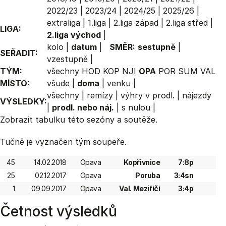
2022/23
|
2023/24
|
2024/25
|
2025/26
|
extraliga
|
1.liga
|
2.liga západ
|
2.liga střed
|
LIGA:
2.liga východ
|
kolo
|
datum
|
SMĚR:
sestupně
|
SEŘADIT:
vzestupně
|
TÝM:
všechny
HOD
KOP
NJI
OPA
POR
SUM
VAL
MÍSTO:
všude
|
doma
|
venku
|
všechny
|
remízy
|
výhry v prodl.
|
nájezdy
VÝSLEDKY:
|
prodl. nebo náj.
|
s nulou
|
Zobrazit
tabulku
této sezóny a soutěže.
Tučně je vyznačen tým soupeře.
45
14.02.2018
Opava
Kopřivnice
7:8p
25
02.12.2017
Opava
Poruba
3:4sn
1
09.09.2017
Opava
Val. Meziříčí
3:4p
Četnost výsledků