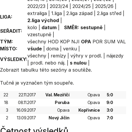
2022/23
|
2023/24
|
2024/25
|
2025/26
|
extraliga
|
1.liga
|
2.liga západ
|
2.liga střed
|
LIGA:
2.liga východ
|
kolo
|
datum
|
SMĚR:
sestupně
|
SEŘADIT:
vzestupně
|
TÝM:
všechny
HOD
KOP
NJI
OPA
POR
SUM
VAL
MÍSTO:
všude
|
doma
|
venku
|
všechny
|
remízy
|
výhry v prodl.
|
nájezdy
VÝSLEDKY:
|
prodl. nebo náj.
|
s nulou
|
Zobrazit
tabulku
této sezóny a soutěže.
Tučně je vyznačen tým soupeře.
22
22.11.2017
Val. Meziříčí
Opava
5:0
18
08.11.2017
Poruba
Opava
9:0
3
16.09.2017
Opava
Kopřivnice
3:0
2
13.09.2017
Nový Jičín
Opava
7:0
Četnost výsledků