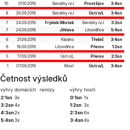
10
01.10.2016
Benátky n/J
Prostějov
3:4sn
8
26.09.2016
Benátky n/J
Ústí n/L
3:4sn
7
24.09.2016
Frýdek-Místek
Benátky n/J
3:2sn
7
24.09.2016
Jihlava
Litoměřice
5:4sn
6
21.09.2016
Kladno
Třebíč
3:4sn
6
18.09.2016
Litoměřice
Přerov
1:2sn
5
17.09.2016
Ústí n/L
Přerov
2:3sn
1
07.09.2016
Most
Ústí n/L
3:4sn
Četnost výsledků
výhry domácích
remízy
výhry hostí
2:1sn
3x
0:1sn
1x
3:2sn
4x
1:2sn
3x
4:3sn
2x
2:3sn
6x
5:4sn
3x
3:4sn
4x