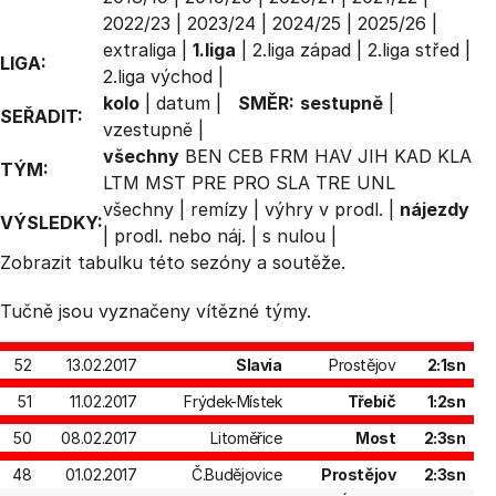
2022/23
|
2023/24
|
2024/25
|
2025/26
|
extraliga
|
1.liga
|
2.liga západ
|
2.liga střed
|
LIGA:
2.liga východ
|
kolo
|
datum
|
SMĚR:
sestupně
|
SEŘADIT:
vzestupně
|
všechny
BEN
CEB
FRM
HAV
JIH
KAD
KLA
TÝM:
LTM
MST
PRE
PRO
SLA
TRE
UNL
všechny
|
remízy
|
výhry v prodl.
|
nájezdy
VÝSLEDKY:
|
prodl. nebo náj.
|
s nulou
|
Zobrazit
tabulku
této sezóny a soutěže.
Tučně jsou vyznačeny vítězné týmy.
52
13.02.2017
Slavia
Prostějov
2:1sn
51
11.02.2017
Frýdek-Místek
Třebíč
1:2sn
50
08.02.2017
Litoměřice
Most
2:3sn
48
01.02.2017
Č.Budějovice
Prostějov
2:3sn