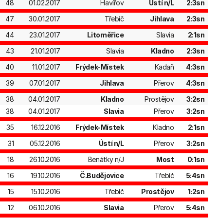
48
01.02.2017
Havířov
Ústí n/L
2:3sn
47
30.01.2017
Třebíč
Jihlava
2:3sn
44
23.01.2017
Litoměřice
Slavia
2:1sn
43
21.01.2017
Slavia
Kladno
2:3sn
40
11.01.2017
Frýdek-Místek
Kadaň
4:3sn
39
07.01.2017
Jihlava
Přerov
4:3sn
38
04.01.2017
Kladno
Prostějov
3:2sn
38
04.01.2017
Slavia
Přerov
3:2sn
35
16.12.2016
Frýdek-Místek
Kladno
2:1sn
31
05.12.2016
Ústí n/L
Přerov
3:2sn
18
26.10.2016
Benátky n/J
Most
0:1sn
16
19.10.2016
Č.Budějovice
Třebíč
5:4sn
15
15.10.2016
Třebíč
Prostějov
1:2sn
12
06.10.2016
Slavia
Přerov
5:4sn