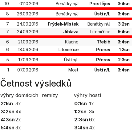
10
01.10.2016
Benátky n/J
Prostějov
3:4sn
8
26.09.2016
Benátky n/J
Ústí n/L
3:4sn
7
24.09.2016
Frýdek-Místek
Benátky n/J
3:2sn
7
24.09.2016
Jihlava
Litoměřice
5:4sn
6
21.09.2016
Kladno
Třebíč
3:4sn
6
18.09.2016
Litoměřice
Přerov
1:2sn
5
17.09.2016
Ústí n/L
Přerov
2:3sn
1
07.09.2016
Most
Ústí n/L
3:4sn
Četnost výsledků
výhry domácích
remízy
výhry hostí
2:1sn
3x
0:1sn
1x
3:2sn
4x
1:2sn
3x
4:3sn
2x
2:3sn
6x
5:4sn
3x
3:4sn
4x