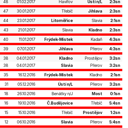
48
01.02.2017
Havířov
Ústí n/L
2:3sn
47
30.01.2017
Třebíč
Jihlava
2:3sn
44
23.01.2017
Litoměřice
Slavia
2:1sn
43
21.01.2017
Slavia
Kladno
2:3sn
40
11.01.2017
Frýdek-Místek
Kadaň
4:3sn
39
07.01.2017
Jihlava
Přerov
4:3sn
38
04.01.2017
Kladno
Prostějov
3:2sn
38
04.01.2017
Slavia
Přerov
3:2sn
35
16.12.2016
Frýdek-Místek
Kladno
2:1sn
31
05.12.2016
Ústí n/L
Přerov
3:2sn
18
26.10.2016
Benátky n/J
Most
0:1sn
16
19.10.2016
Č.Budějovice
Třebíč
5:4sn
15
15.10.2016
Třebíč
Prostějov
1:2sn
12
06.10.2016
Slavia
Přerov
5:4sn