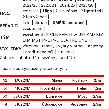
2022/23
|
2023/24
|
2024/25
|
2025/26
|
extraliga
|
1.liga
|
2.liga západ
|
2.liga střed
|
LIGA:
2.liga východ
|
kolo
|
datum
|
SMĚR:
sestupně
|
SEŘADIT:
vzestupně
|
všechny
BEN
CEB
FRM
HAV
JIH
KAD
KLA
TÝM:
LTM
MST
PRE
PRO
SLA
TRE
UNL
všechny
|
remízy
|
výhry v prodl.
|
nájezdy
VÝSLEDKY:
|
prodl. nebo náj.
|
s nulou
|
Zobrazit
tabulku
této sezóny a soutěže.
Tučně jsou vyznačeny vítězné týmy.
52
13.02.2017
Slavia
Prostějov
2:1sn
51
11.02.2017
Frýdek-Místek
Třebíč
1:2sn
50
08.02.2017
Litoměřice
Most
2:3sn
48
01.02.2017
Č.Budějovice
Prostějov
2:3sn