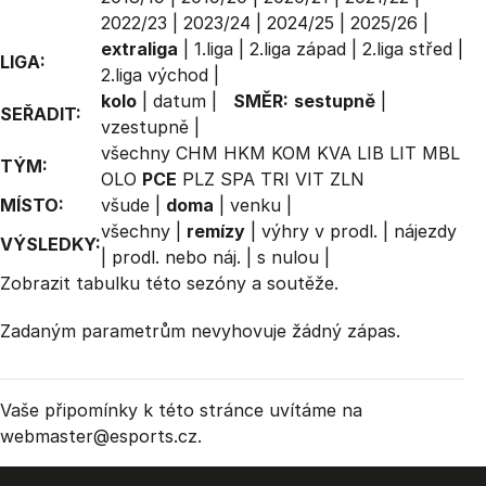
2022/23
|
2023/24
|
2024/25
|
2025/26
|
extraliga
|
1.liga
|
2.liga západ
|
2.liga střed
|
LIGA:
2.liga východ
|
kolo
|
datum
|
SMĚR:
sestupně
|
SEŘADIT:
vzestupně
|
všechny
CHM
HKM
KOM
KVA
LIB
LIT
MBL
TÝM:
OLO
PCE
PLZ
SPA
TRI
VIT
ZLN
MÍSTO:
všude
|
doma
|
venku
|
všechny
|
remízy
|
výhry v prodl.
|
nájezdy
VÝSLEDKY:
|
prodl. nebo náj.
|
s nulou
|
Zobrazit
tabulku
této sezóny a soutěže.
Zadaným parametrům nevyhovuje žádný zápas.
Vaše připomínky k této stránce uvítáme na
webmaster
@esports.cz.