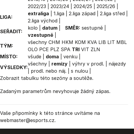
2022/23
|
2023/24
|
2024/25
|
2025/26
|
extraliga
|
1.liga
|
2.liga západ
|
2.liga střed
|
LIGA:
2.liga východ
|
kolo
|
datum
|
SMĚR:
sestupně
|
SEŘADIT:
vzestupně
|
všechny
CHM
HKM
KOM
KVA
LIB
LIT
MBL
TÝM:
OLO
PCE
PLZ
SPA
TRI
VIT
ZLN
MÍSTO:
všude
|
doma
|
venku
|
všechny
|
remízy
|
výhry v prodl.
|
nájezdy
VÝSLEDKY:
|
prodl. nebo náj.
|
s nulou
|
Zobrazit
tabulku
této sezóny a soutěže.
Zadaným parametrům nevyhovuje žádný zápas.
Vaše připomínky k této stránce uvítáme na
webmaster
@esports.cz.