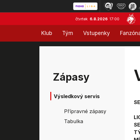
čtvrtek
6.8.2026
17:00
Klub
Tým
Vstupenky
Fanzón
Zápasy
Výsledkový servis
S
Přípravné zápasy
LI
Tabulka
SE
T
MÍ