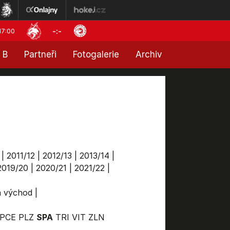
-:-
17:00
 B
Partneři
Fotogalerie
Archiv
|
2011/12
|
2012/13
|
2013/14
|
2019/20
|
2020/21
|
2021/22
|
ga východ
|
PCE
PLZ
SPA
TRI
VIT
ZLN