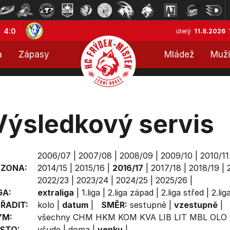
4:0
úterý
11.8.2026
a
Zápasy
Mládež
Muži
Výsledkový servis
2006/07
|
2007/08
|
2008/09
|
2009/10
|
2010/11
EZONA:
2014/15
|
2015/16
|
2016/17
|
2017/18
|
2018/19
|
2022/23
|
2023/24
|
2024/25
|
2025/26
|
GA:
extraliga
|
1.liga
|
2.liga západ
|
2.liga střed
|
2.li
ŘADIT:
kolo
|
datum
|
SMĚR:
sestupně
|
vzestupně
|
ÝM:
všechny
CHM
HKM
KOM
KVA
LIB
LIT
MBL
OLO
STO:
všude
|
doma
|
venku
|