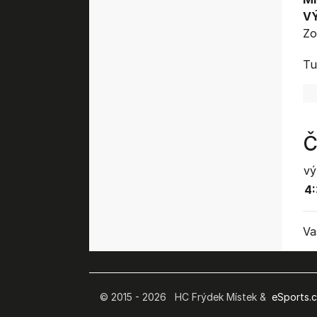
V
Zo
Tu
Č
vý
4:
Va
© 2015 - 2026 HC Frýdek Místek &
eSports.cz