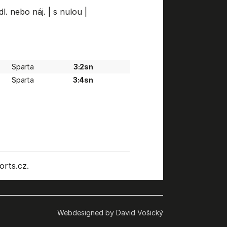
dl. nebo náj.
|
s nulou
|
Sparta
3:2sn
Sparta
3:4sn
rts.cz.
Webdesigned by David Vošický