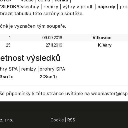
ÝSLEDKY:
všechny
|
remízy
|
výhry v prodl.
|
nájezdy
|
pro
brazit
tabulku
této sezóny a soutěže.
čně je vyznačen tým soupeře.
1
09.09.2016
Vítkovice
25
27.11.2016
K. Vary
etnost výsledků
hry SPA |
remízy |
prohry SPA
3sn
1x
2:3sn
1x
še připomínky k této stránce uvítáme na webmaster
@espo
, s.r.o.
Cookie |
RSS