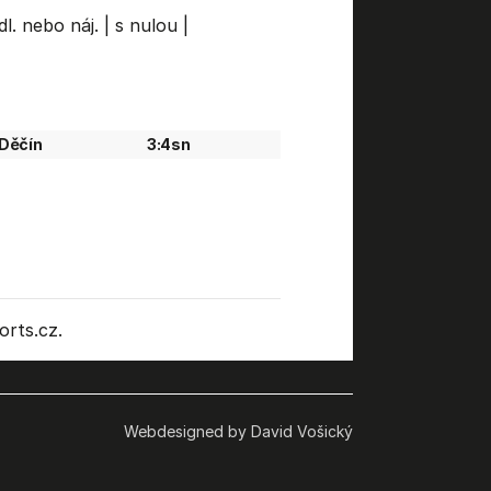
dl. nebo náj.
|
s nulou
|
Děčín
3:4sn
rts.cz.
Webdesigned by David Vošický