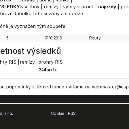
ÝSLEDKY:
všechny
|
remízy
|
výhry v prodl.
|
nájezdy
|
pro
brazit
tabulku
této sezóny a soutěže.
čně je vyznačen tým soupeře.
5
01.10.2016
Řisuty
etnost výsledků
hry RIS |
remízy |
prohry RIS
3:4sn
1x
še připomínky k této stránce uvítáme na webmaster
@espo
, s.r.o.
Cookie |
RSS