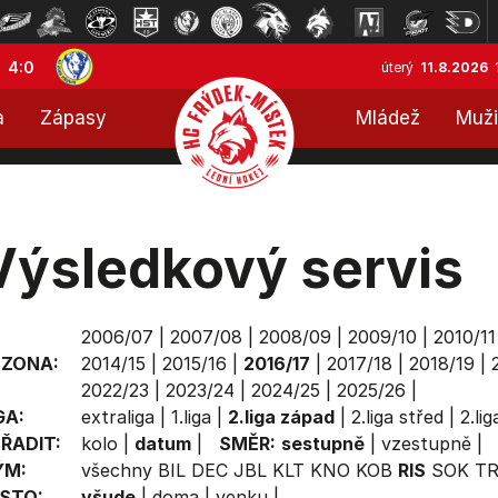
4:0
úterý
11.8.2026
a
Zápasy
Mládež
Muži
Výsledkový servis
2006/07
|
2007/08
|
2008/09
|
2009/10
|
2010/11
EZONA:
2014/15
|
2015/16
|
2016/17
|
2017/18
|
2018/19
|
2022/23
|
2023/24
|
2024/25
|
2025/26
|
GA:
extraliga
|
1.liga
|
2.liga západ
|
2.liga střed
|
2.li
ŘADIT:
kolo
|
datum
|
SMĚR:
sestupně
|
vzestupně
|
ÝM:
všechny
BIL
DEC
JBL
KLT
KNO
KOB
RIS
SOK
T
STO:
všude
|
doma
|
venku
|