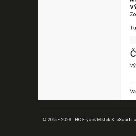
V
Zo
Tu
Č
vý
Va
© 2015 - 2026 HC Frýdek Místek &
eSports.cz