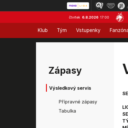
čtvrtek
6.8.2026
17:00
Klub
Tým
Vstupenky
Fanzón
Zápasy
Výsledkový servis
S
Přípravné zápasy
LI
Tabulka
SE
T
MÍ