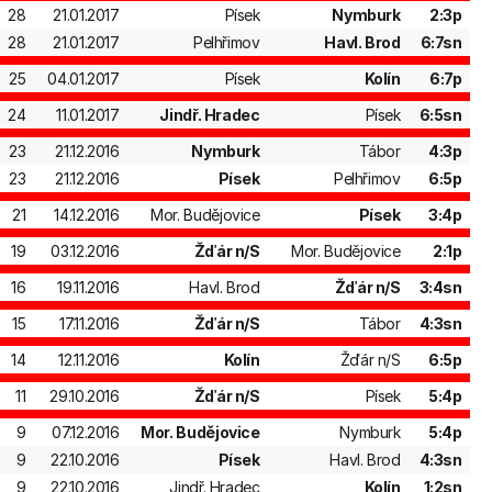
28
21.01.2017
Písek
Nymburk
2:3p
28
21.01.2017
Pelhřimov
Havl. Brod
6:7sn
25
04.01.2017
Písek
Kolín
6:7p
24
11.01.2017
Jindř. Hradec
Písek
6:5sn
23
21.12.2016
Nymburk
Tábor
4:3p
23
21.12.2016
Písek
Pelhřimov
6:5p
21
14.12.2016
Mor. Budějovice
Písek
3:4p
19
03.12.2016
Žďár n/S
Mor. Budějovice
2:1p
16
19.11.2016
Havl. Brod
Žďár n/S
3:4sn
15
17.11.2016
Žďár n/S
Tábor
4:3sn
14
12.11.2016
Kolín
Žďár n/S
6:5p
11
29.10.2016
Žďár n/S
Písek
5:4p
9
07.12.2016
Mor. Budějovice
Nymburk
5:4p
9
22.10.2016
Písek
Havl. Brod
4:3sn
9
22.10.2016
Jindř. Hradec
Kolín
1:2sn