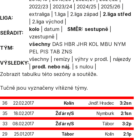
2022/23
|
2023/24
|
2024/25
|
2025/26
|
extraliga
|
1.liga
|
2.liga západ
|
2.liga střed
LIGA:
|
2.liga východ
|
kolo
|
datum
|
SMĚR:
sestupně
|
SEŘADIT:
vzestupně
|
všechny
DAS
HBR
JHR
KOL
MBU
NYM
TÝM:
PEL
PIS
TAB
ZNS
všechny
|
remízy
|
výhry v prodl.
|
nájezdy
VÝSLEDKY:
|
prodl. nebo náj.
|
s nulou
|
Zobrazit
tabulku
této sezóny a soutěže.
Tučně jsou vyznačeny vítězné týmy.
36
22.02.2017
Kolín
Jindř. Hradec
3:2sn
35
18.02.2017
Žďár n/S
Nymburk
2:1sn
33
08.02.2017
Žďár n/S
Tábor
3:2p
29
25.01.2017
Tábor
Kolín
2:1p