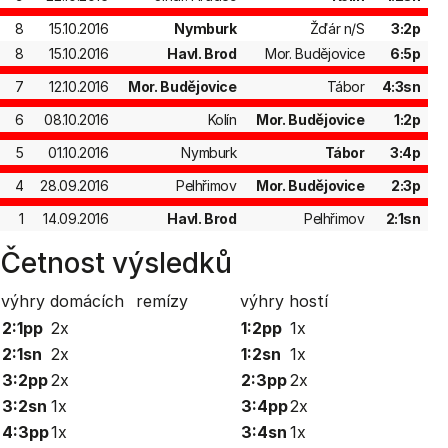
8
15.10.2016
Nymburk
Žďár n/S
3:2p
8
15.10.2016
Havl. Brod
Mor. Budějovice
6:5p
7
12.10.2016
Mor. Budějovice
Tábor
4:3sn
6
08.10.2016
Kolín
Mor. Budějovice
1:2p
5
01.10.2016
Nymburk
Tábor
3:4p
4
28.09.2016
Pelhřimov
Mor. Budějovice
2:3p
1
14.09.2016
Havl. Brod
Pelhřimov
2:1sn
Četnost výsledků
výhry domácích
remízy
výhry hostí
2:1pp
2x
1:2pp
1x
2:1sn
2x
1:2sn
1x
3:2pp
2x
2:3pp
2x
3:2sn
1x
3:4pp
2x
4:3pp
1x
3:4sn
1x