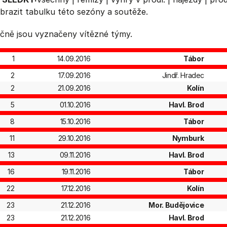
brazit
tabulku
této sezóny a soutěže.
čně jsou vyznačeny vítězné týmy.
1
14.09.2016
Tábor
2
17.09.2016
Jindř. Hradec
2
21.09.2016
Kolín
5
01.10.2016
Havl. Brod
8
15.10.2016
Tábor
11
29.10.2016
Nymburk
13
09.11.2016
Havl. Brod
16
19.11.2016
Tábor
22
17.12.2016
Kolín
23
21.12.2016
Mor. Budějovice
23
21.12.2016
Havl. Brod