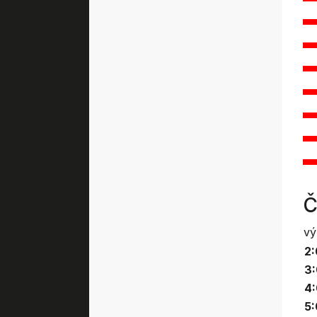
Č
vý
2:
3:
4:
5: