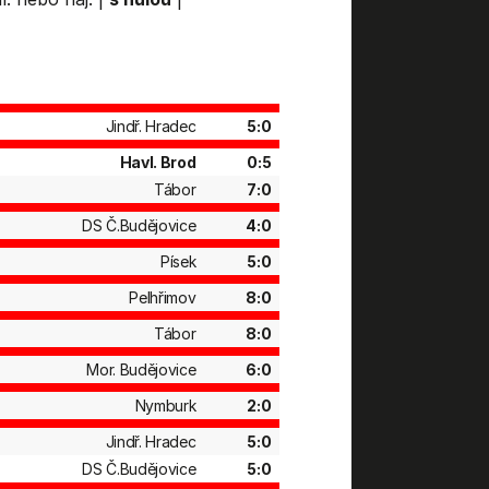
Jindř. Hradec
5:0
Havl. Brod
0:5
Tábor
7:0
DS Č.Budějovice
4:0
Písek
5:0
Pelhřimov
8:0
Tábor
8:0
Mor. Budějovice
6:0
Nymburk
2:0
Jindř. Hradec
5:0
DS Č.Budějovice
5:0