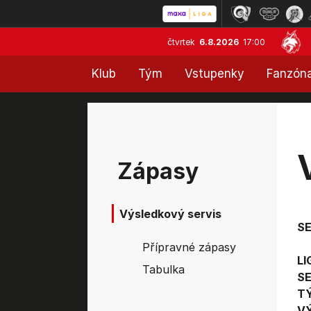
čtvrtek
6.8.2026
17:00
Klub
Tým
Vstupenky
Fanzón
Zápasy
Výsledkový servis
S
Přípravné zápasy
LI
Tabulka
SE
T
V