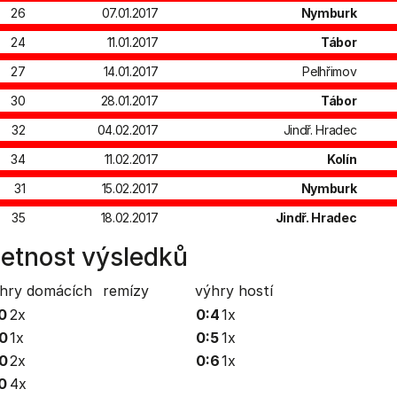
26
07.01.2017
Nymburk
24
11.01.2017
Tábor
27
14.01.2017
Pelhřimov
30
28.01.2017
Tábor
32
04.02.2017
Jindř. Hradec
34
11.02.2017
Kolín
31
15.02.2017
Nymburk
35
18.02.2017
Jindř. Hradec
etnost výsledků
hry domácích
remízy
výhry hostí
0
2x
0:4
1x
0
1x
0:5
1x
0
2x
0:6
1x
0
4x