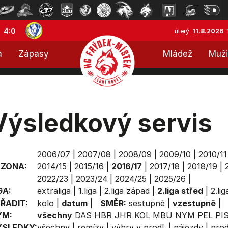
4:0
úterý
11.8.2026
a
Zápasy
Mládež
Muži
Výsledkový servis
2006/07
|
2007/08
|
2008/09
|
2009/10
|
2010/11
EZONA:
2014/15
|
2015/16
|
2016/17
|
2017/18
|
2018/19
|
2022/23
|
2023/24
|
2024/25
|
2025/26
|
GA:
extraliga
|
1.liga
|
2.liga západ
|
2.liga střed
|
2.li
ŘADIT:
kolo
|
datum
|
SMĚR:
sestupně
|
vzestupně
|
ÝM:
všechny
DAS
HBR
JHR
KOL
MBU
NYM
PEL
PI
ÝSLEDKY:
všechny
|
remízy
|
výhry v prodl.
|
nájezdy
|
prod