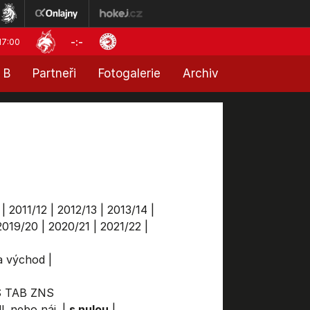
-:-
17:00
 B
Partneři
Fotogalerie
Archiv
|
2011/12
|
2012/13
|
2013/14
|
2019/20
|
2020/21
|
2021/22
|
ga východ
|
S
TAB
ZNS
l. nebo náj.
|
s nulou
|