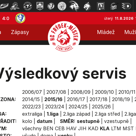
4:0
úterý
11.8.2026
a
Zápasy
Mládež
Muži
Výsledkový servis
2006/07
|
2007/08
|
2008/09
|
2009/10
|
2010/11
EZONA:
2014/15
|
2015/16
|
2016/17
|
2017/18
|
2018/19
|
2022/23
|
2023/24
|
2024/25
|
2025/26
|
GA:
extraliga
|
1.liga
|
2.liga západ
|
2.liga střed
|
2.lig
ŘADIT:
kolo
|
datum
|
SMĚR:
sestupně
|
vzestupně
|
ÝM:
všechny
BEN
CEB
HAV
JIH
KAD
KLA
LTM
MST
STO:
všude
|
doma
|
venku
|