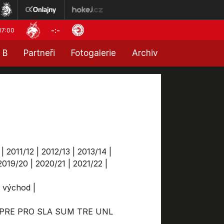
-:-
17:00
 B
Partneři
Fotogalerie
Archiv
|
2011/12
|
2012/13
|
2013/14
|
2019/20
|
2020/21
|
2021/22
|
a východ
|
PRE
PRO
SLA
SUM
TRE
UNL