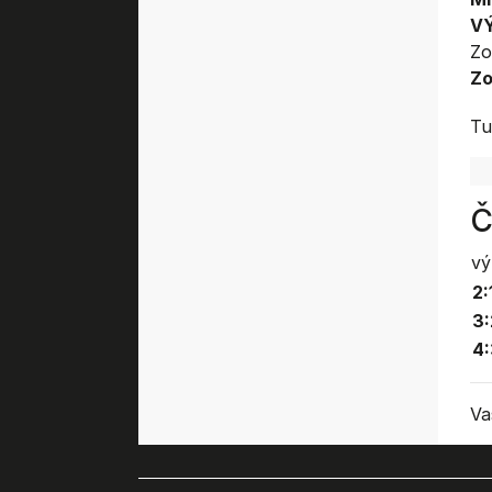
V
Zo
Zo
Tu
Č
vý
2:
3:
4
Va