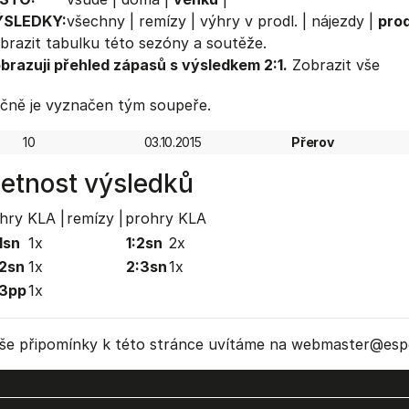
ÝSLEDKY:
všechny
|
remízy
|
výhry v prodl.
|
nájezdy
|
prod
brazit
tabulku
této sezóny a soutěže.
brazuji přehled zápasů s výsledkem 2:1.
Zobrazit vše
čně je vyznačen tým soupeře.
10
03.10.2015
Přerov
etnost výsledků
hry KLA |
remízy |
prohry KLA
1sn
1x
1:2sn
2x
2sn
1x
2:3sn
1x
:3pp
1x
še připomínky k této stránce uvítáme na webmaster
@espo