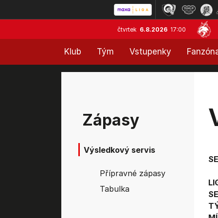
čtvrtek
6.8.2026
17:00
Klub
Tým
Vstupenky
Fanzón
Zápasy
Výsledkový servis
S
Přípravné zápasy
LI
Tabulka
SE
T
MÍ