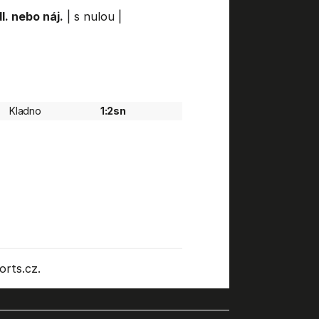
l. nebo náj.
|
s nulou
|
Kladno
1:2sn
rts.cz.