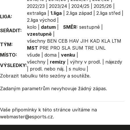
2022/23
|
2023/24
|
2024/25
|
2025/26
|
extraliga
|
1.liga
|
2.liga západ
|
2.liga střed
|
LIGA:
2.liga východ
|
kolo
|
datum
|
SMĚR:
sestupně
|
SEŘADIT:
vzestupně
|
všechny
BEN
CEB
HAV
JIH
KAD
KLA
LTM
TÝM:
MST
PRE
PRO
SLA
SUM
TRE
UNL
MÍSTO:
všude
|
doma
|
venku
|
všechny
|
remízy
|
výhry v prodl.
|
nájezdy
VÝSLEDKY:
|
prodl. nebo náj.
|
s nulou
|
Zobrazit
tabulku
této sezóny a soutěže.
Zadaným parametrům nevyhovuje žádný zápas.
Vaše připomínky k této stránce uvítáme na
webmaster
@esports.cz.