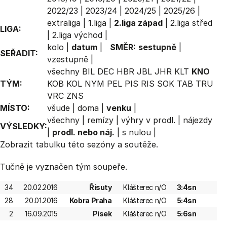
2022/23
|
2023/24
|
2024/25
|
2025/26
|
extraliga
|
1.liga
|
2.liga západ
|
2.liga střed
LIGA:
|
2.liga východ
|
kolo
|
datum
|
SMĚR:
sestupně
|
SEŘADIT:
vzestupně
|
všechny
BIL
DEC
HBR
JBL
JHR
KLT
KNO
TÝM:
KOB
KOL
NYM
PEL
PIS
RIS
SOK
TAB
TRU
VRC
ZNS
MÍSTO:
všude
|
doma
|
venku
|
všechny
|
remízy
|
výhry v prodl.
|
nájezdy
VÝSLEDKY:
|
prodl. nebo náj.
|
s nulou
|
Zobrazit
tabulku
této sezóny a soutěže.
Tučně je vyznačen tým soupeře.
34
20.02.2016
Řisuty
Klášterec n/O
3:4sn
28
20.01.2016
Kobra Praha
Klášterec n/O
5:4sn
2
16.09.2015
Písek
Klášterec n/O
5:6sn