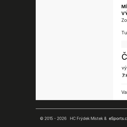
MÍ
V
Zo
Tu
Č
vý
7:
Va
© 2015 - 2026 HC Frýdek Místek &
eSports.cz