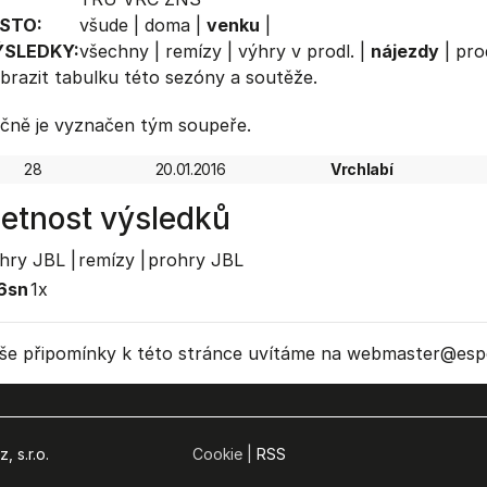
STO:
všude
|
doma
|
venku
|
ÝSLEDKY:
všechny
|
remízy
|
výhry v prodl.
|
nájezdy
|
pro
brazit
tabulku
této sezóny a soutěže.
čně je vyznačen tým soupeře.
28
20.01.2016
Vrchlabí
etnost výsledků
hry JBL |
remízy |
prohry JBL
6sn
1x
še připomínky k této stránce uvítáme na webmaster
@espo
, s.r.o.
Cookie |
RSS