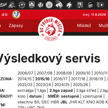
4:0
úterý
11.8.2026
a
Zápasy
Mládež
Muži
Výsledkový servis
2006/07
|
2007/08
|
2008/09
|
2009/10
|
2010/11
EZONA:
2014/15
|
2015/16
|
2016/17
|
2017/18
|
2018/19
|
2022/23
|
2023/24
|
2024/25
|
2025/26
|
GA:
extraliga
|
1.liga
|
2.liga západ
|
2.liga střed
|
2.li
ŘADIT:
kolo
|
datum
|
SMĚR:
sestupně
|
vzestupně
|
všechny
BIL
DEC
HBR
JBL
JHR
KLT
KNO
KOB
K
ÝM:
TRU
VRC
ZNS