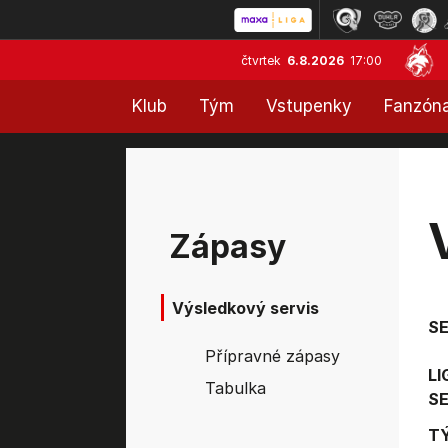
čtvrtek
6.8.2026
17:00
Klub
Tým
Vstupenky
Fanzón
Zápasy
Výsledkový servis
S
Přípravné zápasy
LI
Tabulka
SE
T