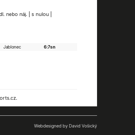
dl. nebo náj.
|
s nulou
|
Jablonec
6:7sn
rts.cz.
Webdesigned by David Vošický