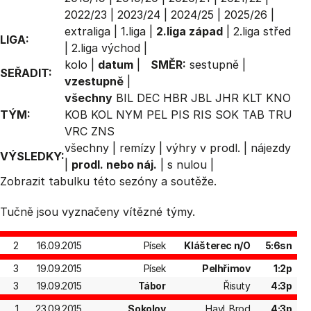
2022/23
|
2023/24
|
2024/25
|
2025/26
|
extraliga
|
1.liga
|
2.liga západ
|
2.liga střed
LIGA:
|
2.liga východ
|
kolo
|
datum
|
SMĚR:
sestupně
|
SEŘADIT:
vzestupně
|
všechny
BIL
DEC
HBR
JBL
JHR
KLT
KNO
TÝM:
KOB
KOL
NYM
PEL
PIS
RIS
SOK
TAB
TRU
VRC
ZNS
všechny
|
remízy
|
výhry v prodl.
|
nájezdy
VÝSLEDKY:
|
prodl. nebo náj.
|
s nulou
|
Zobrazit
tabulku
této sezóny a soutěže.
Tučně jsou vyznačeny vítězné týmy.
2
16.09.2015
Písek
Klášterec n/O
5:6sn
3
19.09.2015
Písek
Pelhřimov
1:2p
3
19.09.2015
Tábor
Řisuty
4:3p
1
23.09.2015
Sokolov
Havl. Brod
4:3p