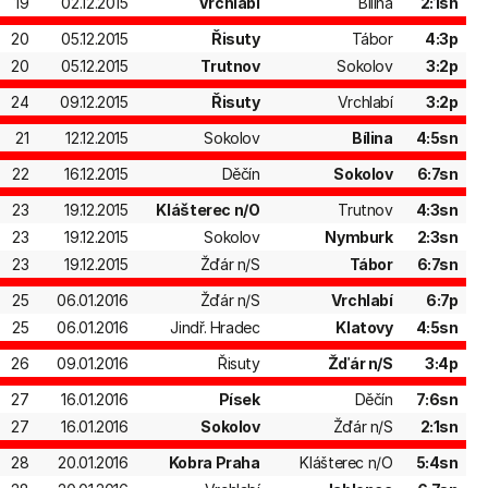
19
02.12.2015
Vrchlabí
Bílina
2:1sn
20
05.12.2015
Řisuty
Tábor
4:3p
20
05.12.2015
Trutnov
Sokolov
3:2p
24
09.12.2015
Řisuty
Vrchlabí
3:2p
21
12.12.2015
Sokolov
Bílina
4:5sn
22
16.12.2015
Děčín
Sokolov
6:7sn
23
19.12.2015
Klášterec n/O
Trutnov
4:3sn
23
19.12.2015
Sokolov
Nymburk
2:3sn
23
19.12.2015
Žďár n/S
Tábor
6:7sn
25
06.01.2016
Žďár n/S
Vrchlabí
6:7p
25
06.01.2016
Jindř. Hradec
Klatovy
4:5sn
26
09.01.2016
Řisuty
Žďár n/S
3:4p
27
16.01.2016
Písek
Děčín
7:6sn
27
16.01.2016
Sokolov
Žďár n/S
2:1sn
28
20.01.2016
Kobra Praha
Klášterec n/O
5:4sn