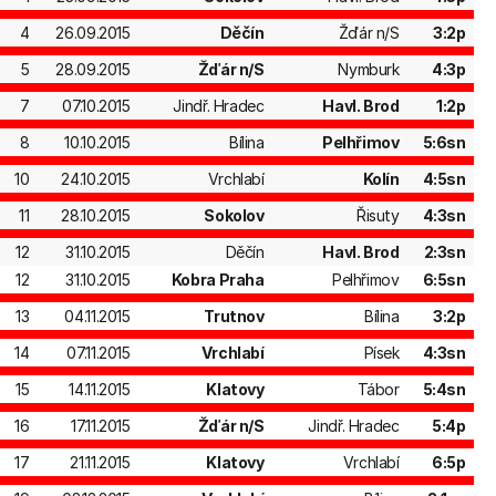
4
26.09.2015
Děčín
Žďár n/S
3:2p
5
28.09.2015
Žďár n/S
Nymburk
4:3p
7
07.10.2015
Jindř. Hradec
Havl. Brod
1:2p
8
10.10.2015
Bílina
Pelhřimov
5:6sn
10
24.10.2015
Vrchlabí
Kolín
4:5sn
11
28.10.2015
Sokolov
Řisuty
4:3sn
12
31.10.2015
Děčín
Havl. Brod
2:3sn
12
31.10.2015
Kobra Praha
Pelhřimov
6:5sn
13
04.11.2015
Trutnov
Bílina
3:2p
14
07.11.2015
Vrchlabí
Písek
4:3sn
15
14.11.2015
Klatovy
Tábor
5:4sn
16
17.11.2015
Žďár n/S
Jindř. Hradec
5:4p
17
21.11.2015
Klatovy
Vrchlabí
6:5p