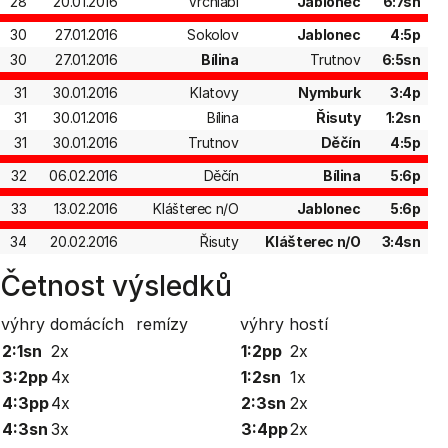
28
20.01.2016
Vrchlabí
Jablonec
6:7sn
30
27.01.2016
Sokolov
Jablonec
4:5p
30
27.01.2016
Bílina
Trutnov
6:5sn
31
30.01.2016
Klatovy
Nymburk
3:4p
31
30.01.2016
Bílina
Řisuty
1:2sn
31
30.01.2016
Trutnov
Děčín
4:5p
32
06.02.2016
Děčín
Bílina
5:6p
33
13.02.2016
Klášterec n/O
Jablonec
5:6p
34
20.02.2016
Řisuty
Klášterec n/O
3:4sn
Četnost výsledků
výhry domácích
remízy
výhry hostí
2:1sn
2x
1:2pp
2x
3:2pp
4x
1:2sn
1x
4:3pp
4x
2:3sn
2x
4:3sn
3x
3:4pp
2x