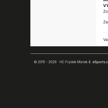
V
Zo
Za
Va
© 2015 - 2026 HC Frýdek Místek &
eSports.cz