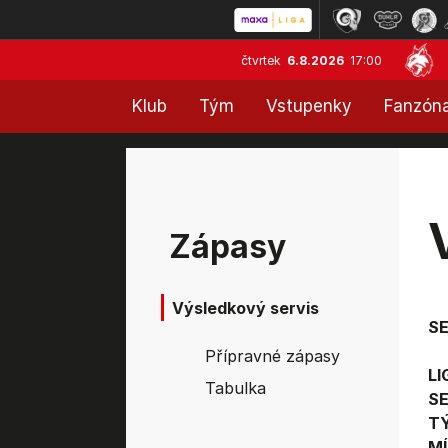
čtvrtek
6.8.2026
17:00
Klub
Tým
Vstupenky
Fanzón
Zápasy
Výsledkový servis
S
Přípravné zápasy
LI
Tabulka
SE
T
MÍ