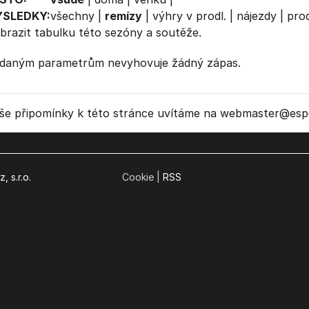
ÝSLEDKY:
všechny
|
remízy
|
výhry v prodl.
|
nájezdy
|
prod
brazit
tabulku
této sezóny a soutěže.
daným parametrům nevyhovuje žádný zápas.
še připomínky k této stránce uvítáme na webmaster
@espo
, s.r.o.
Cookie |
RSS