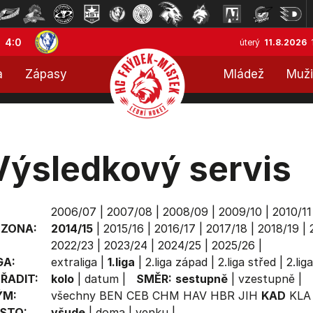
4:0
úterý
11.8.2026
a
Zápasy
Mládež
Muži
Výsledkový servis
2006/07
|
2007/08
|
2008/09
|
2009/10
|
2010/11
EZONA:
2014/15
|
2015/16
|
2016/17
|
2017/18
|
2018/19
|
2022/23
|
2023/24
|
2024/25
|
2025/26
|
GA:
extraliga
|
1.liga
|
2.liga západ
|
2.liga střed
|
2.lig
ŘADIT:
kolo
|
datum
|
SMĚR:
sestupně
|
vzestupně
|
ÝM:
všechny
BEN
CEB
CHM
HAV
HBR
JIH
KAD
KLA
STO:
všude
|
doma
|
venku
|