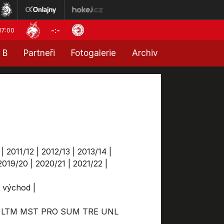
-:-
17:00
 B
Partneři
Fotogalerie
Archiv
|
2011/12
|
2012/13
|
2013/14
|
2019/20
|
2020/21
|
2021/22
|
a východ
|
LTM
MST
PRO
SUM
TRE
UNL