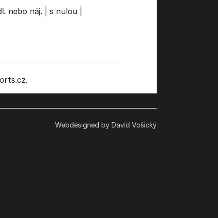
l. nebo náj.
|
s nulou
|
rts.cz.
Webdesigned by David Vošický