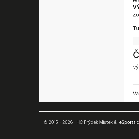
V
Zo
Tu
Č
vý
Va
© 2015 - 2026 HC Frýdek Místek &
eSports.cz