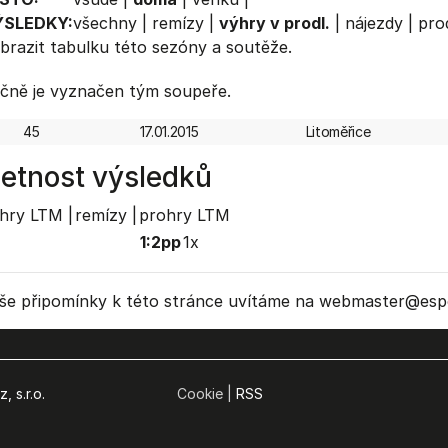
ÝSLEDKY:
všechny
|
remízy
|
výhry v prodl.
|
nájezdy
|
prod
brazit
tabulku
této sezóny a soutěže.
čně je vyznačen tým soupeře.
45
17.01.2015
Litoměřice
etnost výsledků
hry LTM |
remízy |
prohry LTM
1:2pp
1x
še připomínky k této stránce uvítáme na webmaster
@espo
, s.r.o.
Cookie |
RSS