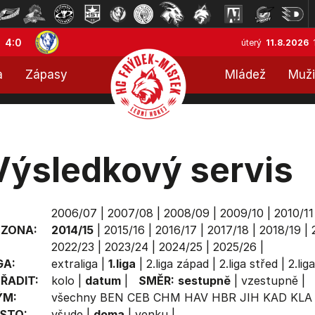
4:0
úterý
11.8.2026
a
Zápasy
Mládež
Muži
Výsledkový servis
2006/07
|
2007/08
|
2008/09
|
2009/10
|
2010/11
EZONA:
2014/15
|
2015/16
|
2016/17
|
2017/18
|
2018/19
|
2022/23
|
2023/24
|
2024/25
|
2025/26
|
GA:
extraliga
|
1.liga
|
2.liga západ
|
2.liga střed
|
2.lig
ŘADIT:
kolo
|
datum
|
SMĚR:
sestupně
|
vzestupně
|
ÝM:
všechny
BEN
CEB
CHM
HAV
HBR
JIH
KAD
KLA
STO:
všude
|
doma
|
venku
|