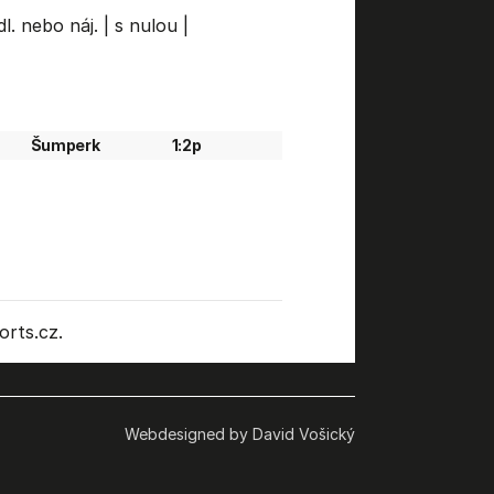
l. nebo náj.
|
s nulou
|
Šumperk
1:2p
rts.cz.
Webdesigned by David Vošický