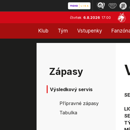
čtvrtek
6.8.2026
17:00
Klub
Tým
Vstupenky
Fanzón
Zápasy
Výsledkový servis
S
Přípravné zápasy
LI
Tabulka
SE
T
MÍ