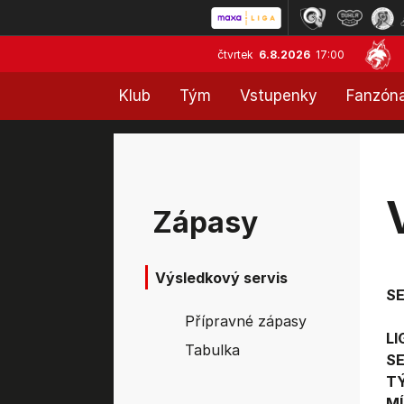
čtvrtek
6.8.2026
17:00
Klub
Tým
Vstupenky
Fanzón
Zápasy
Výsledkový servis
S
Přípravné zápasy
LI
Tabulka
SE
T
MÍ