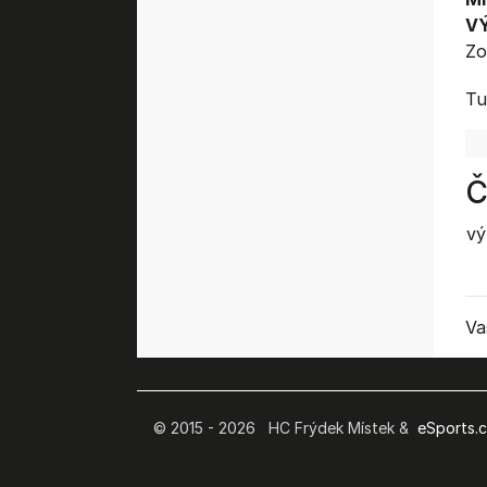
V
Zo
Tu
Č
vý
Va
© 2015 - 2026 HC Frýdek Místek &
eSports.cz