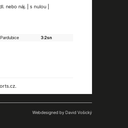
dl. nebo náj.
|
s nulou
|
Pardubice
3:2sn
rts.cz.
Webdesigned by David Vošický