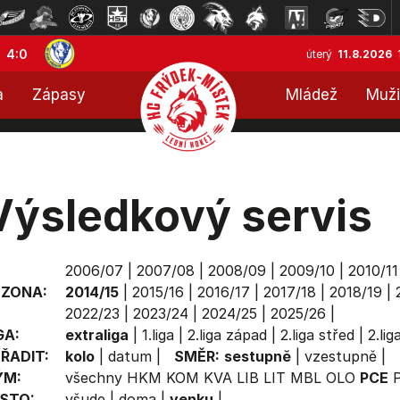
4:0
úterý
11.8.2026
a
Zápasy
Mládež
Muži
Výsledkový servis
2006/07
|
2007/08
|
2008/09
|
2009/10
|
2010/11
EZONA:
2014/15
|
2015/16
|
2016/17
|
2017/18
|
2018/19
|
2022/23
|
2023/24
|
2024/25
|
2025/26
|
GA:
extraliga
|
1.liga
|
2.liga západ
|
2.liga střed
|
2.li
ŘADIT:
kolo
|
datum
|
SMĚR:
sestupně
|
vzestupně
|
ÝM:
všechny
HKM
KOM
KVA
LIB
LIT
MBL
OLO
PCE
STO:
všude
|
doma
|
venku
|