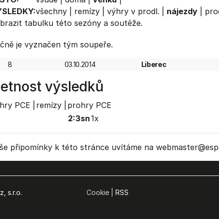
ÝSLEDKY:
všechny
|
remízy
|
výhry v prodl.
|
nájezdy
|
pro
brazit
tabulku
této sezóny a soutěže.
čně je vyznačen tým soupeře.
8
03.10.2014
Liberec
etnost výsledků
hry PCE |
remízy |
prohry PCE
2:3sn
1x
še připomínky k této stránce uvítáme na webmaster
@espo
, s.r.o.
Cookie |
RSS