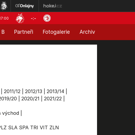
-:-
17:00
 B
Partneři
Fotogalerie
Archiv
|
2011/12
|
2012/13
|
2013/14
|
2019/20
|
2020/21
|
2021/22
|
ga východ
|
PLZ
SLA
SPA
TRI
VIT
ZLN