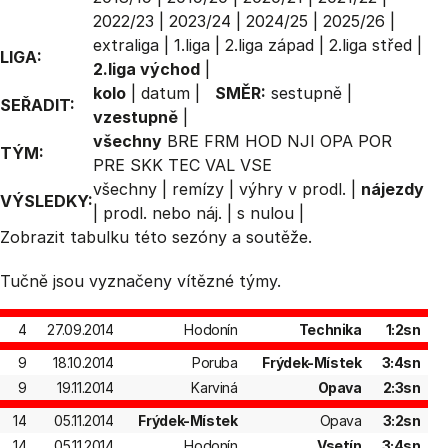
2022/23
|
2023/24
|
2024/25
|
2025/26
|
extraliga
|
1.liga
|
2.liga západ
|
2.liga střed
|
LIGA:
2.liga východ
|
kolo
|
datum
|
SMĚR:
sestupně
|
SEŘADIT:
vzestupně
|
všechny
BRE
FRM
HOD
NJI
OPA
POR
TÝM:
PRE
SKK
TEC
VAL
VSE
všechny
|
remízy
|
výhry v prodl.
|
nájezdy
VÝSLEDKY:
|
prodl. nebo náj.
|
s nulou
|
Zobrazit
tabulku
této sezóny a soutěže.
Tučně jsou vyznačeny vítězné týmy.
4
27.09.2014
Hodonín
Technika
1:2sn
9
18.10.2014
Poruba
Frýdek-Místek
3:4sn
9
19.11.2014
Karviná
Opava
2:3sn
14
05.11.2014
Frýdek-Místek
Opava
3:2sn
14
05.11.2014
Hodonín
Vsetín
3:4sn