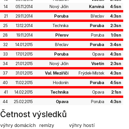
14
05.11.2014
Nový Jičín
Karviná
4:5sn
21
29.11.2014
Poruba
Břeclav
4:3sn
25
13.12.2014
Technika
Poruba
2:3sn
28
19.11.2014
Přerov
Poruba
1:0sn
32
14.01.2015
Břeclav
Poruba
3:4sn
33
17.01.2015
Poruba
Opava
4:3sn
34
21.01.2015
Nový Jičín
Vsetín
2:3sn
37
31.01.2015
Val. Meziříčí
Frýdek-Místek
4:3sn
40
11.02.2015
Hodonín
Poruba
4:5sn
41
14.02.2015
Technika
Opava
2:1sn
44
25.02.2015
Opava
Poruba
4:3sn
Četnost výsledků
výhry domácích
remízy
výhry hostí