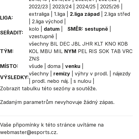
2022/23
|
2023/24
|
2024/25
|
2025/26
|
extraliga
|
1.liga
|
2.liga západ
|
2.liga střed
LIGA:
|
2.liga východ
|
kolo
|
datum
|
SMĚR:
sestupně
|
SEŘADIT:
vzestupně
|
všechny
BIL
DEC
JBL
JHR
KLT
KNO
KOB
TÝM:
KOL
MBU
MIL
NYM
PEL
RIS
SOK
TAB
VRC
ZNS
MÍSTO:
všude
|
doma
|
venku
|
všechny
|
remízy
|
výhry v prodl.
|
nájezdy
VÝSLEDKY:
|
prodl. nebo náj.
|
s nulou
|
Zobrazit
tabulku
této sezóny a soutěže.
Zadaným parametrům nevyhovuje žádný zápas.
Vaše připomínky k této stránce uvítáme na
webmaster
@esports.cz.