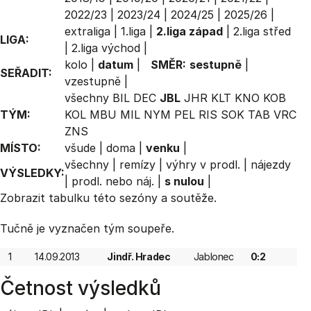
2022/23
|
2023/24
|
2024/25
|
2025/26
|
extraliga
|
1.liga
|
2.liga západ
|
2.liga střed
LIGA:
|
2.liga východ
|
kolo
|
datum
|
SMĚR:
sestupně
|
SEŘADIT:
vzestupně
|
všechny
BIL
DEC
JBL
JHR
KLT
KNO
KOB
TÝM:
KOL
MBU
MIL
NYM
PEL
RIS
SOK
TAB
VRC
ZNS
MÍSTO:
všude
|
doma
|
venku
|
všechny
|
remízy
|
výhry v prodl.
|
nájezdy
VÝSLEDKY:
|
prodl. nebo náj.
|
s nulou
|
Zobrazit
tabulku
této sezóny a soutěže.
Tučně je vyznačen tým soupeře.
1
14.09.2013
Jindř. Hradec
Jablonec
0:2
Četnost výsledků