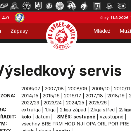
4:0
úterý
11.8.2026
a
Zápasy
Mládež
Muži
Výsledkový servis
2006/07
|
2007/08
|
2008/09
|
2009/10
|
2010/11
EZONA:
2014/15
|
2015/16
|
2016/17
|
2017/18
|
2018/19
|
2022/23
|
2023/24
|
2024/25
|
2025/26
|
GA:
extraliga
|
1.liga
|
2.liga západ
|
2.liga střed
|
2.lig
ŘADIT:
kolo
|
datum
|
SMĚR:
sestupně
|
vzestupně
|
ÝM:
všechny
BRE
FRM
HOD
NJI
OPA
ORL
POR
PRE
STO:
všude
|
doma
|
venku
|