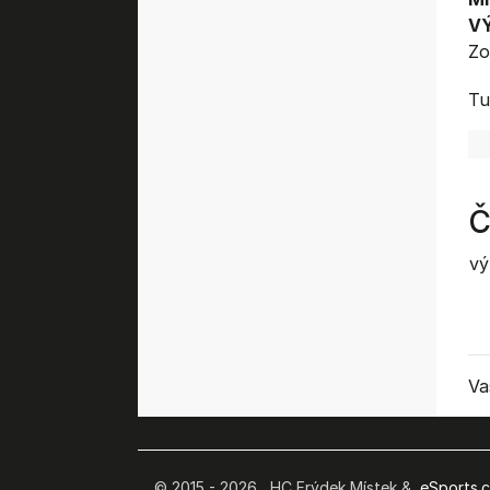
V
Zo
Tu
Č
vý
Va
© 2015 - 2026 HC Frýdek Místek &
eSports.cz