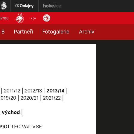
-:-
17:00
 B
Partneři
Fotogalerie
Archiv
|
2011/12
|
2012/13
|
2013/14
|
2019/20
|
2020/21
|
2021/22
|
a východ
|
PRO
TEC
VAL
VSE