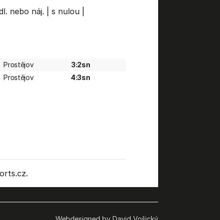
dl. nebo náj.
|
s nulou
|
Prostějov
3:2sn
Prostějov
4:3sn
rts.cz.
Webdesigned by David Vošický