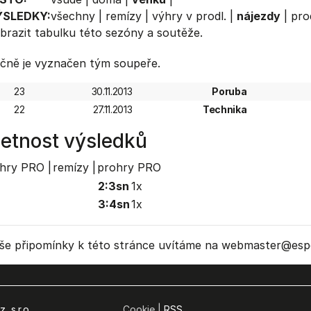
ÝSLEDKY:
všechny
|
remízy
|
výhry v prodl.
|
nájezdy
|
pro
brazit
tabulku
této sezóny a soutěže.
čně je vyznačen tým soupeře.
23
30.11.2013
Poruba
22
27.11.2013
Technika
etnost výsledků
hry PRO |
remízy |
prohry PRO
2:3sn
1x
3:4sn
1x
še připomínky k této stránce uvítáme na webmaster
@espo
, s.r.o.
Cookie |
RSS