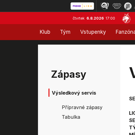
čtvrtek
6.8.2026
17:00
Klub
Tým
Vstupenky
Fanzón
Zápasy
Výsledkový servis
S
Přípravné zápasy
LI
Tabulka
SE
T
MÍ