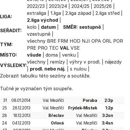
2022/23
|
2023/24
|
2024/25
|
2025/26
|
extraliga
|
1.liga
|
2.liga západ
|
2.liga střed
|
LIGA:
2.liga východ
|
kolo
|
datum
|
SMĚR:
sestupně
|
SEŘADIT:
vzestupně
|
všechny
BRE
FRM
HOD
NJI
OPA
ORL
POR
TÝM:
PRE
PRO
TEC
VAL
VSE
MÍSTO:
všude
|
doma
|
venku
|
všechny
|
remízy
|
výhry v prodl.
|
nájezdy
VÝSLEDKY:
|
prodl. nebo náj.
|
s nulou
|
Zobrazit
tabulku
této sezóny a soutěže.
Tučně je vyznačen tým soupeře.
31
08.01.2014
Val. Meziříčí
Poruba
2:3p
25
28.12.2013
Val. Meziříčí
Frýdek-Místek
1:2p
28
18.12.2013
Břeclav
Val. Meziříčí
3:2sn
24
04.12.2013
Orlová
Val. Meziříčí
3:4sn