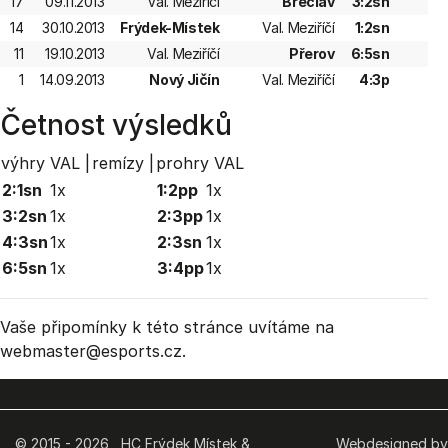
17
09.11.2013
Val. Meziříčí
Břeclav
3:2sn
14
30.10.2013
Frýdek-Místek
Val. Meziříčí
1:2sn
11
19.10.2013
Val. Meziříčí
Přerov
6:5sn
1
14.09.2013
Nový Jičín
Val. Meziříčí
4:3p
Četnost výsledků
výhry VAL |
remízy |
prohry VAL
2:1sn
1x
1:2pp
1x
3:2sn
1x
2:3pp
1x
4:3sn
1x
2:3sn
1x
6:5sn
1x
3:4pp
1x
Vaše připomínky k této stránce uvítáme na
webmaster
@esports.cz.
© 2015 - 2026 HC Frýdek Místek &
Webdesigned by