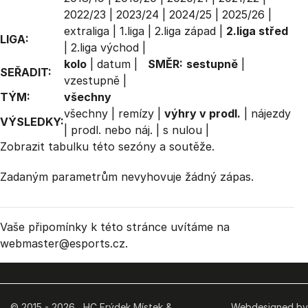
2022/23
|
2023/24
|
2024/25
|
2025/26
|
extraliga
|
1.liga
|
2.liga západ
|
2.liga střed
LIGA:
|
2.liga východ
|
kolo
|
datum
|
SMĚR:
sestupně
|
SEŘADIT:
vzestupně
|
TÝM:
všechny
všechny
|
remízy
|
výhry v prodl.
|
nájezdy
VÝSLEDKY:
|
prodl. nebo náj.
|
s nulou
|
Zobrazit
tabulku
této sezóny a soutěže.
Zadaným parametrům nevyhovuje žádný zápas.
Vaše připomínky k této stránce uvítáme na
webmaster
@esports.cz.
© 2015 - 2026 HC Frýdek Místek &
Webdesigned by