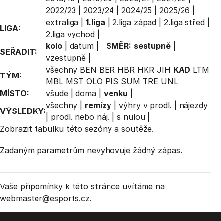
2022/23
|
2023/24
|
2024/25
|
2025/26
|
extraliga
|
1.liga
|
2.liga západ
|
2.liga střed
|
LIGA:
2.liga východ
|
kolo
|
datum
|
SMĚR:
sestupně
|
SEŘADIT:
vzestupně
|
všechny
BEN
BER
HBR
HKR
JIH
KAD
LTM
TÝM:
MBL
MST
OLO
PIS
SUM
TRE
UNL
MÍSTO:
všude
|
doma
|
venku
|
všechny
|
remízy
|
výhry v prodl.
|
nájezdy
VÝSLEDKY:
|
prodl. nebo náj.
|
s nulou
|
Zobrazit
tabulku
této sezóny a soutěže.
Zadaným parametrům nevyhovuje žádný zápas.
Vaše připomínky k této stránce uvítáme na
webmaster
@esports.cz.