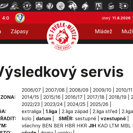
4:0
úterý
11.8.2026
a
Zápasy
Mládež
Muži
Výsledkový servis
2006/07
|
2007/08
|
2008/09
|
2009/10
|
2010/11
EZONA:
2014/15
|
2015/16
|
2016/17
|
2017/18
|
2018/19
|
2022/23
|
2023/24
|
2024/25
|
2025/26
|
GA:
extraliga
|
1.liga
|
2.liga západ
|
2.liga střed
|
2.lig
ŘADIT:
kolo
|
datum
|
SMĚR:
sestupně
|
vzestupně
|
ÝM:
všechny
BEN
BER
HBR
HKR
JIH
KAD
LTM
MBL
STO:
všude
|
doma
|
venku
|