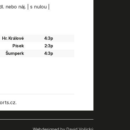
l. nebo náj.
|
s nulou
|
Hr. Králové
4:3p
Písek
2:3p
Šumperk
4:3p
rts.cz.
Webdesigned by David Vošický