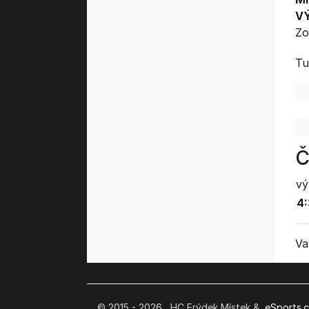
V
Zo
Tu
Č
vý
4
Va
© 2015 - 2026 HC Frýdek Místek &
eSports.cz