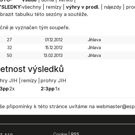
ÝSLEDKY:
všechny
|
remízy
|
výhry v prodl.
|
nájezdy
|
prod
brazit
tabulku
této sezóny a soutěže.
čně je vyznačen tým soupeře.
27
01.12.2012
Jihlava
32
15.12.2012
Jihlava
50
13.02.2013
Jihlava
etnost výsledků
hry JIH |
remízy |
prohry JIH
:3pp
2x
2:3pp
1x
še připomínky k této stránce uvítáme na webmaster
@espo
, s.r.o.
Cookie |
RSS