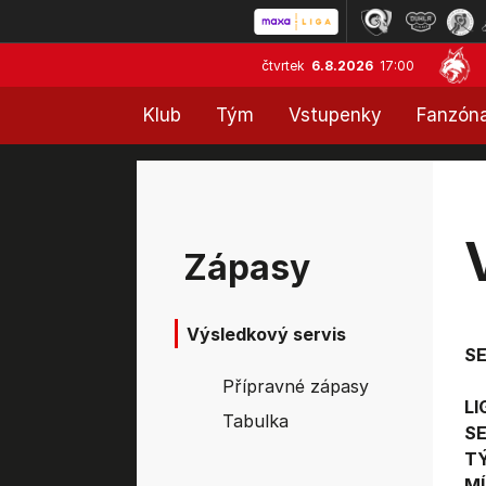
čtvrtek
6.8.2026
17:00
Klub
Tým
Vstupenky
Fanzón
Zápasy
Výsledkový servis
S
Přípravné zápasy
LI
Tabulka
SE
T
MÍ