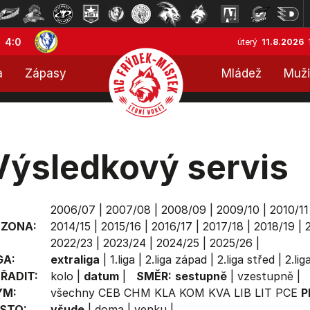
4:0
úterý
11.8.2026
a
Zápasy
Mládež
Muži
Výsledkový servis
2006/07
|
2007/08
|
2008/09
|
2009/10
|
2010/11
EZONA:
2014/15
|
2015/16
|
2016/17
|
2017/18
|
2018/19
|
2022/23
|
2023/24
|
2024/25
|
2025/26
|
GA:
extraliga
|
1.liga
|
2.liga západ
|
2.liga střed
|
2.li
ŘADIT:
kolo
|
datum
|
SMĚR:
sestupně
|
vzestupně
|
ÝM:
všechny
CEB
CHM
KLA
KOM
KVA
LIB
LIT
PCE
P
STO:
všude
|
doma
|
venku
|