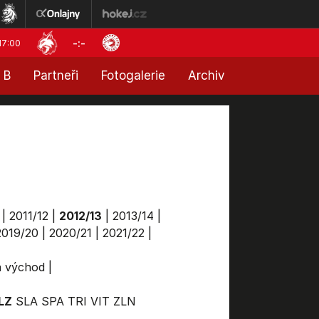
-:-
17:00
 B
Partneři
Fotogalerie
Archiv
|
2011/12
|
2012/13
|
2013/14
|
2019/20
|
2020/21
|
2021/22
|
ga východ
|
LZ
SLA
SPA
TRI
VIT
ZLN