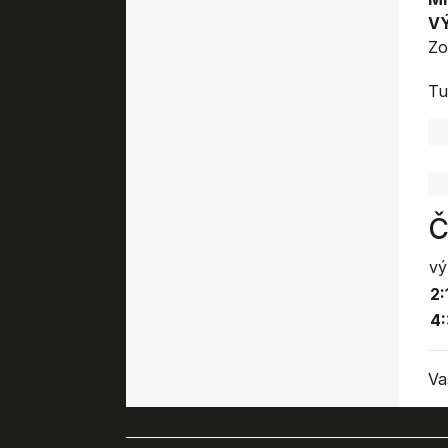
V
Zo
Tu
Č
vý
2:
4
Va