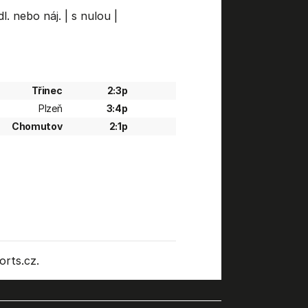
l. nebo náj.
|
s nulou
|
Třinec
2:3p
Plzeň
3:4p
Chomutov
2:1p
rts.cz.