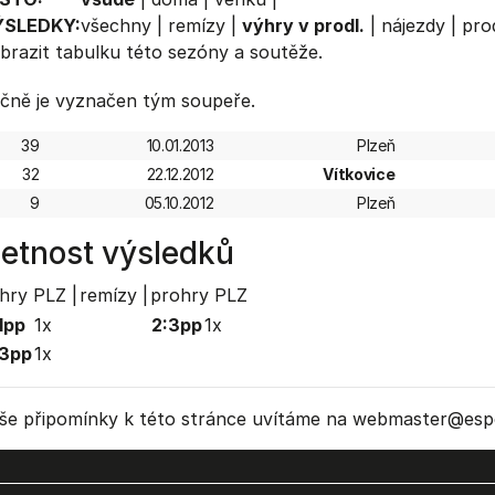
ÝSLEDKY:
všechny
|
remízy
|
výhry v prodl.
|
nájezdy
|
prod
brazit
tabulku
této sezóny a soutěže.
čně je vyznačen tým soupeře.
39
10.01.2013
Plzeň
32
22.12.2012
Vítkovice
9
05.10.2012
Plzeň
etnost výsledků
hry PLZ |
remízy |
prohry PLZ
1pp
1x
2:3pp
1x
:3pp
1x
še připomínky k této stránce uvítáme na webmaster
@espo