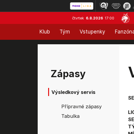
čtvrtek
6.8.2026
17:00
Klub
Tým
Vstupenky
Fanzón
Zápasy
Výsledkový servis
S
Přípravné zápasy
LI
Tabulka
SE
T
MÍ