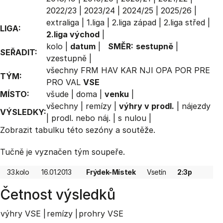
2022/23
|
2023/24
|
2024/25
|
2025/26
|
extraliga
|
1.liga
|
2.liga západ
|
2.liga střed
|
LIGA:
2.liga východ
|
kolo
|
datum
|
SMĚR:
sestupně
|
SEŘADIT:
vzestupně
|
všechny
FRM
HAV
KAR
NJI
OPA
POR
PRE
TÝM:
PRO
VAL
VSE
MÍSTO:
všude
|
doma
|
venku
|
všechny
|
remízy
|
výhry v prodl.
|
nájezdy
VÝSLEDKY:
|
prodl. nebo náj.
|
s nulou
|
Zobrazit
tabulku
této sezóny a soutěže.
Tučně je vyznačen tým soupeře.
33.kolo
16.01.2013
Frýdek-Místek
Vsetín
2:3p
Četnost výsledků
výhry VSE |
remízy |
prohry VSE