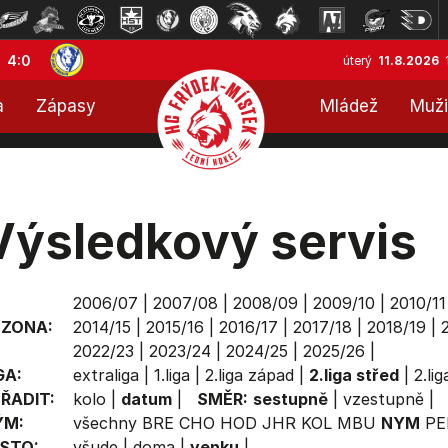
4:0
úterý
11.8.2026
a
Zápasy
Mládež
Muži
Výsledkový servis
2006/07
|
2007/08
|
2008/09
|
2009/10
|
2010/11
EZONA:
2014/15
|
2015/16
|
2016/17
|
2017/18
|
2018/19
|
2022/23
|
2023/24
|
2024/25
|
2025/26
|
GA:
extraliga
|
1.liga
|
2.liga západ
|
2.liga střed
|
2.li
ŘADIT:
kolo
|
datum
|
SMĚR:
sestupně
|
vzestupně
|
ÝM:
všechny
BRE
CHO
HOD
JHR
KOL
MBU
NYM
PE
STO:
všude
|
doma
|
venku
|