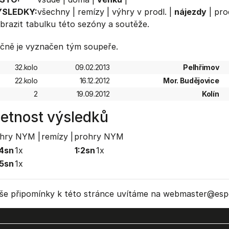
ÝSLEDKY:
všechny
|
remízy
|
výhry v prodl.
|
nájezdy
|
pro
brazit
tabulku
této sezóny a soutěže.
čně je vyznačen tým soupeře.
32.kolo
09.02.2013
Pelhřimov
22.kolo
16.12.2012
Mor. Budějovice
2
19.09.2012
Kolín
etnost výsledků
hry NYM |
remízy |
prohry NYM
4sn
1x
1:2sn
1x
5sn
1x
še připomínky k této stránce uvítáme na webmaster
@espo