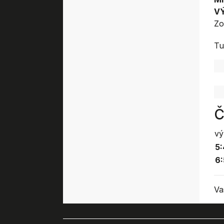
V
Zo
Tu
Č
vý
5:
6:
Va