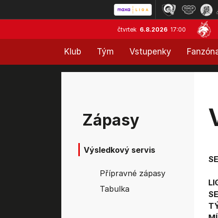
čtvrtek
6.8.2026
17:00
Klub
Tým
Vstupenky
Fanzón
Zápasy
Výsledkový servis
S
Přípravné zápasy
LI
Tabulka
SE
T
MÍ