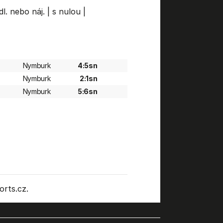
dl. nebo náj.
|
s nulou
|
Nymburk
4:5sn
Nymburk
2:1sn
Nymburk
5:6sn
rts.cz.