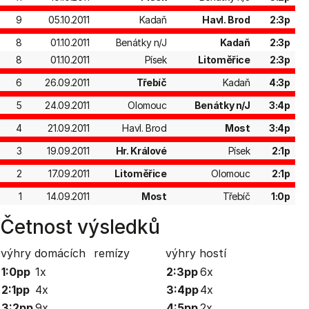
9
05.10.2011
Kadaň
Havl. Brod
2:3p
8
01.10.2011
Benátky n/J
Kadaň
2:3p
8
01.10.2011
Písek
Litoměřice
2:3p
6
26.09.2011
Třebíč
Kadaň
4:3p
5
24.09.2011
Olomouc
Benátky n/J
3:4p
4
21.09.2011
Havl. Brod
Most
3:4p
3
19.09.2011
Hr. Králové
Písek
2:1p
2
17.09.2011
Litoměřice
Olomouc
2:1p
1
14.09.2011
Most
Třebíč
1:0p
Četnost výsledků
výhry domácích
remízy
výhry hostí
1:0pp
1x
2:3pp
6x
2:1pp
4x
3:4pp
4x
3:2pp
9x
4:5pp
2x