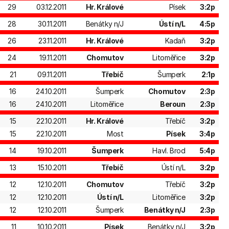
29
03.12.2011
Hr. Králové
Písek
3:2p
28
30.11.2011
Benátky n/J
Ústí n/L
4:5p
26
23.11.2011
Hr. Králové
Kadaň
3:2p
24
19.11.2011
Chomutov
Litoměřice
3:2p
21
09.11.2011
Třebíč
Šumperk
2:1p
16
24.10.2011
Šumperk
Chomutov
2:3p
16
24.10.2011
Litoměřice
Beroun
2:3p
15
22.10.2011
Hr. Králové
Třebíč
3:2p
15
22.10.2011
Most
Písek
3:4p
14
19.10.2011
Šumperk
Havl. Brod
5:4p
13
15.10.2011
Třebíč
Ústí n/L
3:2p
12
12.10.2011
Chomutov
Třebíč
3:2p
12
12.10.2011
Ústí n/L
Litoměřice
3:2p
12
12.10.2011
Šumperk
Benátky n/J
2:3p
11
10.10.2011
Písek
Benátky n/J
3:2p