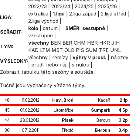
2022/23
|
2023/24
|
2024/25
|
2025/26
|
extraliga
|
1.liga
|
2.liga západ
|
2.liga střed
|
LIGA:
2.liga východ
|
kolo
|
datum
|
SMĚR:
sestupně
|
SEŘADIT:
vzestupně
|
všechny
BEN
BER
CHM
HBR
HKR
JIH
TÝM:
KAD
LTM
MST
OLO
PIS
SUM
TRE
UNL
všechny
|
remízy
|
výhry v prodl.
|
nájezdy
VÝSLEDKY:
|
prodl. nebo náj.
|
s nulou
|
Zobrazit
tabulku
této sezóny a soutěže.
Tučně jsou vyznačeny vítězné týmy.
48
11.02.2012
Havl. Brod
Kadaň
2:1p
45
01.02.2012
Litoměřice
Šumperk
4:5p
44
28.01.2012
Písek
Beroun
3:2p
30
07.12.2011
Třebíč
Beroun
3:4p