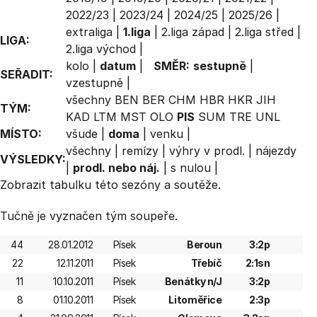
2022/23
|
2023/24
|
2024/25
|
2025/26
|
extraliga
|
1.liga
|
2.liga západ
|
2.liga střed
|
LIGA:
2.liga východ
|
kolo
|
datum
|
SMĚR:
sestupně
|
SEŘADIT:
vzestupně
|
všechny
BEN
BER
CHM
HBR
HKR
JIH
TÝM:
KAD
LTM
MST
OLO
PIS
SUM
TRE
UNL
MÍSTO:
všude
|
doma
|
venku
|
všechny
|
remízy
|
výhry v prodl.
|
nájezdy
VÝSLEDKY:
|
prodl. nebo náj.
|
s nulou
|
Zobrazit
tabulku
této sezóny a soutěže.
Tučně je vyznačen tým soupeře.
44
28.01.2012
Písek
Beroun
3:2p
22
12.11.2011
Písek
Třebíč
2:1sn
11
10.10.2011
Písek
Benátky n/J
3:2p
8
01.10.2011
Písek
Litoměřice
2:3p