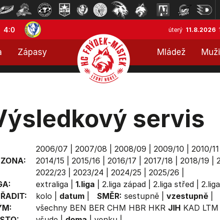
4:0
úterý
11.8.2026
a
Zápasy
Mládež
Muži
Výsledkový servis
2006/07
|
2007/08
|
2008/09
|
2009/10
|
2010/11
EZONA:
2014/15
|
2015/16
|
2016/17
|
2017/18
|
2018/19
|
2022/23
|
2023/24
|
2024/25
|
2025/26
|
GA:
extraliga
|
1.liga
|
2.liga západ
|
2.liga střed
|
2.lig
ŘADIT:
kolo
|
datum
|
SMĚR:
sestupně
|
vzestupně
|
ÝM:
všechny
BEN
BER
CHM
HBR
HKR
JIH
KAD
LTM
STO:
všude
|
doma
|
venku
|