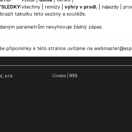
ÝSLEDKY:
všechny
|
remízy
|
výhry v prodl.
|
nájezdy
|
prod
brazit
tabulku
této sezóny a soutěže.
daným parametrům nevyhovuje žádný zápas.
še připomínky k této stránce uvítáme na webmaster
@espo
, s.r.o.
Cookie |
RSS