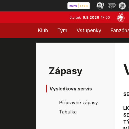
čtvrtek
6.8.2026
17:00
Klub
Tým
Vstupenky
Fanzón
Zápasy
Výsledkový servis
S
Přípravné zápasy
LI
Tabulka
SE
T
MÍ