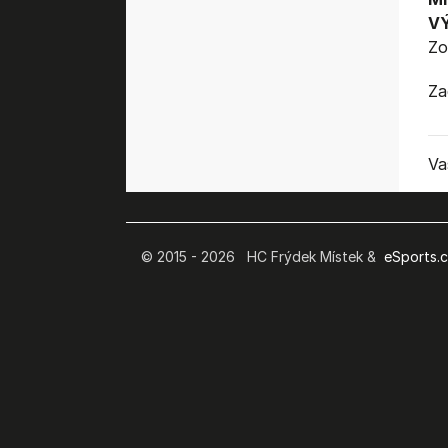
V
Zo
Za
Va
© 2015 - 2026 HC Frýdek Místek &
eSports.cz