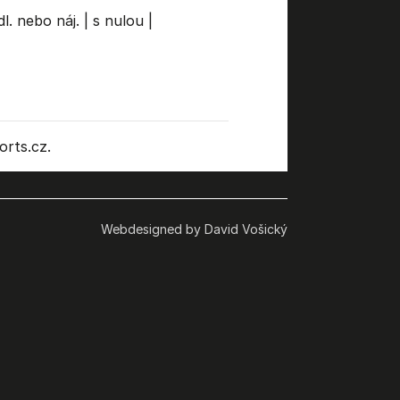
l. nebo náj.
|
s nulou
|
rts.cz.
Webdesigned by David Vošický