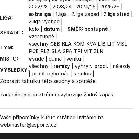
2022/23
|
2023/24
|
2024/25
|
2025/26
|
extraliga
|
1.liga
|
2.liga západ
|
2.liga střed
|
LIGA:
2.liga východ
|
kolo
|
datum
|
SMĚR:
sestupně
|
SEŘADIT:
vzestupně
|
všechny
CEB
KLA
KOM
KVA
LIB
LIT
MBL
TÝM:
PCE
PLZ
SLA
SPA
TRI
VIT
ZLN
MÍSTO:
všude
|
doma
|
venku
|
všechny
|
remízy
|
výhry v prodl.
|
nájezdy
VÝSLEDKY:
|
prodl. nebo náj.
|
s nulou
|
Zobrazit
tabulku
této sezóny a soutěže.
Zadaným parametrům nevyhovuje žádný zápas.
Vaše připomínky k této stránce uvítáme na
webmaster
@esports.cz.