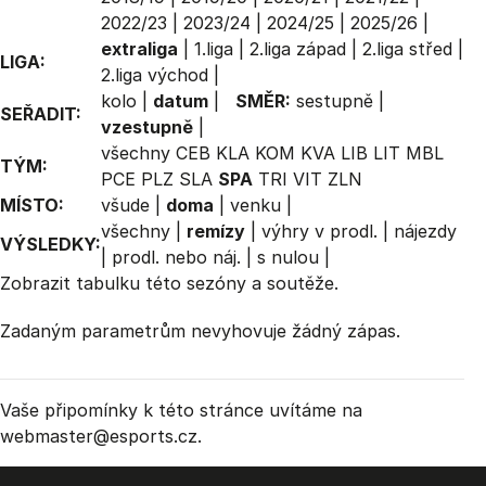
2022/23
|
2023/24
|
2024/25
|
2025/26
|
extraliga
|
1.liga
|
2.liga západ
|
2.liga střed
|
LIGA:
2.liga východ
|
kolo
|
datum
|
SMĚR:
sestupně
|
SEŘADIT:
vzestupně
|
všechny
CEB
KLA
KOM
KVA
LIB
LIT
MBL
TÝM:
PCE
PLZ
SLA
SPA
TRI
VIT
ZLN
MÍSTO:
všude
|
doma
|
venku
|
všechny
|
remízy
|
výhry v prodl.
|
nájezdy
VÝSLEDKY:
|
prodl. nebo náj.
|
s nulou
|
Zobrazit
tabulku
této sezóny a soutěže.
Zadaným parametrům nevyhovuje žádný zápas.
Vaše připomínky k této stránce uvítáme na
webmaster
@esports.cz.