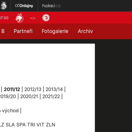
-:-
17:00
 B
Partneři
Fotogalerie
Archiv
|
2011/12
|
2012/13
|
2013/14
|
2019/20
|
2020/21
|
2021/22
|
ga východ
|
LZ
SLA
SPA
TRI
VIT
ZLN