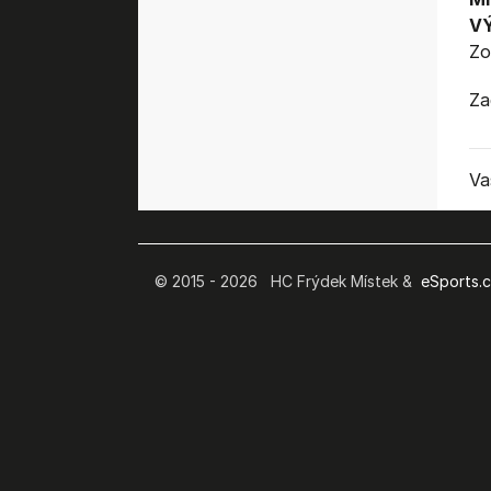
V
Zo
Za
Va
© 2015 - 2026 HC Frýdek Místek &
eSports.cz