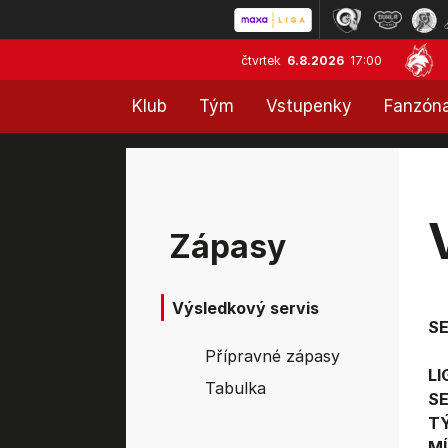
čtvrtek
6.8.2026
17:00
Klub
Tým
Vstupenky
Fanzón
Zápasy
Výsledkový servis
S
Přípravné zápasy
LI
Tabulka
SE
T
MÍ