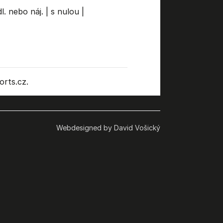
l. nebo náj.
|
s nulou
|
rts.cz.
Webdesigned by David Vošický