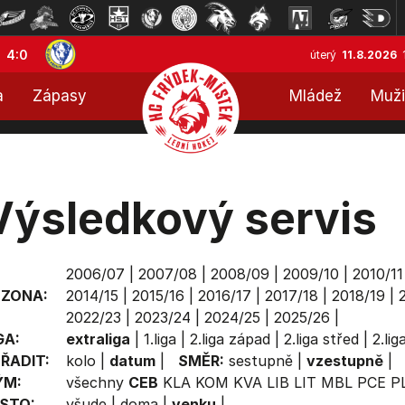
4:0
úterý
11.8.2026
a
Zápasy
Mládež
Muži
Výsledkový servis
2006/07
|
2007/08
|
2008/09
|
2009/10
|
2010/11
EZONA:
2014/15
|
2015/16
|
2016/17
|
2017/18
|
2018/19
|
2022/23
|
2023/24
|
2024/25
|
2025/26
|
GA:
extraliga
|
1.liga
|
2.liga západ
|
2.liga střed
|
2.li
ŘADIT:
kolo
|
datum
|
SMĚR:
sestupně
|
vzestupně
|
ÝM:
všechny
CEB
KLA
KOM
KVA
LIB
LIT
MBL
PCE
P
STO:
všude
|
doma
|
venku
|