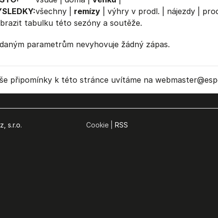
ÝSLEDKY:
všechny
|
remízy
|
výhry v prodl.
|
nájezdy
|
prod
brazit
tabulku
této sezóny a soutěže.
daným parametrům nevyhovuje žádný zápas.
še připomínky k této stránce uvítáme na webmaster
@espo
, s.r.o.
Cookie |
RSS