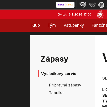
čtvrtek
6.8.2026
17:00
Klub
Tým
Vstupenky
Fanzón
Zápasy
Výsledkový servis
S
Přípravné zápasy
LI
Tabulka
SE
T
MÍ