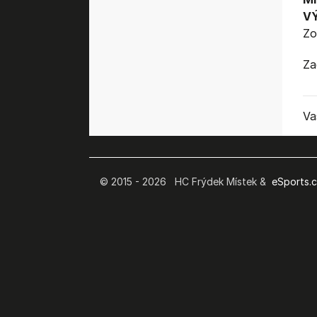
V
Zo
Za
Va
© 2015 - 2026 HC Frýdek Místek &
eSports.cz