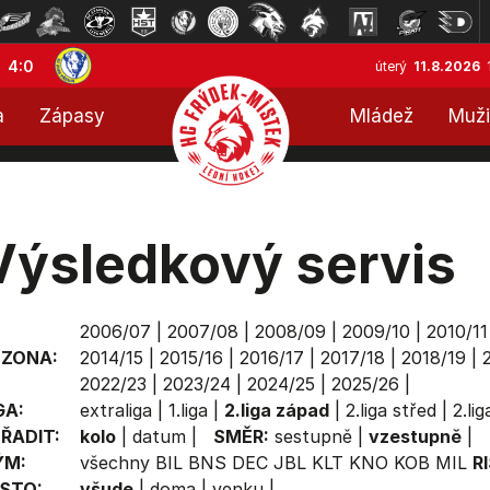
4:0
úterý
11.8.2026
a
Zápasy
Mládež
Muži
Výsledkový servis
2006/07
|
2007/08
|
2008/09
|
2009/10
|
2010/11
EZONA:
2014/15
|
2015/16
|
2016/17
|
2017/18
|
2018/19
|
2022/23
|
2023/24
|
2024/25
|
2025/26
|
GA:
extraliga
|
1.liga
|
2.liga západ
|
2.liga střed
|
2.li
ŘADIT:
kolo
|
datum
|
SMĚR:
sestupně
|
vzestupně
|
ÝM:
všechny
BIL
BNS
DEC
JBL
KLT
KNO
KOB
MIL
R
STO:
všude
|
doma
|
venku
|