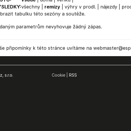
ÝSLEDKY:
všechny
|
remízy
|
výhry v prodl.
|
nájezdy
|
prod
brazit
tabulku
této sezóny a soutěže.
daným parametrům nevyhovuje žádný zápas.
še připomínky k této stránce uvítáme na webmaster
@espo
, s.r.o.
Cookie |
RSS