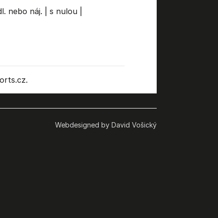
l. nebo náj.
|
s nulou
|
rts.cz.
Webdesigned by David Vošický